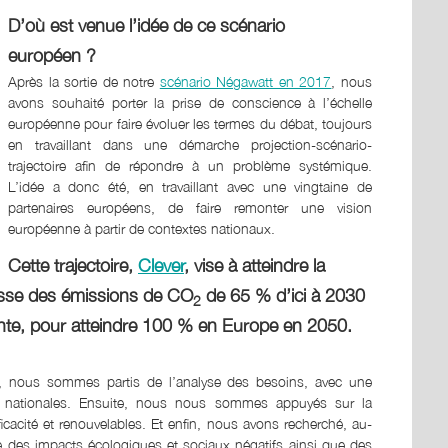
D’où est venue l’idée de ce scénario
européen ?
Après la sortie de notre
scénario Négawatt en 2017
, nous
avons souhaité porter la prise de conscience à l’échelle
européenne pour faire évoluer les termes du débat, toujours
en travaillant dans une démarche projection-scénario-
trajectoire afin de répondre à un problème systémique.
L’idée a donc été, en travaillant avec une vingtaine de
partenaires européens, de faire remonter une vision
européenne à partir de contextes nationaux.
Cette trajectoire,
Clever
, vise à atteindre la
isse des émissions de CO
de 65 % d’ici à 2030
2
nte, pour atteindre 100 % en Europe en 2050.
d, nous sommes partis de l’analyse des besoins, avec une
es nationales. Ensuite, nous nous sommes appuyés sur la
cacité et renouvelables. Et enfin, nous avons recherché, au-
le des impacts écologiques et sociaux négatifs ainsi que des