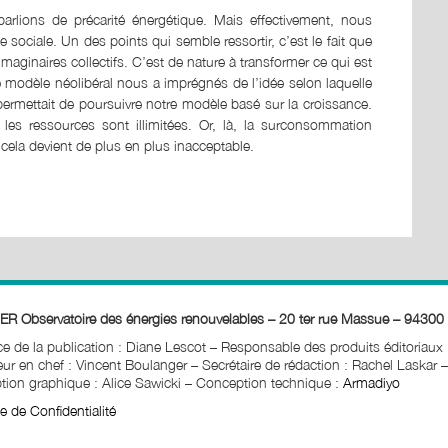
rlions de précarité énergétique. Mais effectivement, nous
 sociale. Un des points qui semble ressortir, c’est le fait que
 imaginaires collectifs. C’est de nature à transformer ce qui est
e modèle néolibéral nous a imprégnés de l’idée selon laquelle
 permettait de poursuivre notre modèle basé sur la croissance.
 les ressources sont illimitées. Or, là, la surconsommation
cela devient de plus en plus inacceptable.
ER Observatoire des énergies renouvelables – 20 ter rue Massue – 94300 
ice de la publication : Diane Lescot
–
Responsable des produits éditoriaux
ur en chef : Vincent Boulanger – Secrétaire de rédaction : Rachel Laskar
–
ion graphique : Alice Sawicki
–
Conception technique :
Armadiyo
ue de Confidentialité