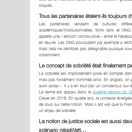
risques.
Tous les partenaires étaient-ils toujours 
Les partenaires venaient de cultures diffé
académiques/institutionnelles, think tank et ON
appelle une « tension constructive » entre le nécessa
en œuvre. Les ONG poussaient par exemple à renforc
mais cela ne semblait pas atteignable puisque so
notamment.
Le concept de sobriété était finalement 
La sobriété est implicitement prise en compte dans
mais pas forcément nommée ainsi. En anglais, on 
avoir assez ». Il y a en tout cas un consensus sur l
Le terme est apparu dans le
sixième rapport du G
Clever en 2018. En quatre ans, le contexte énergéti
de tous sur cette notion. Mais il est vrai que la Fr
un enjeu de sobriété.
La notion de justice sociale est aussi d
scénario négaWatt…