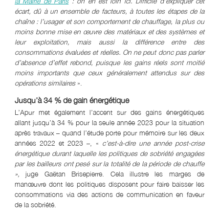
la Mairie de Paris
: on en est loin ici. Difficile d’expliquer cet
écart, dû à un ensemble de facteurs, à toutes les étapes de la
chaîne : l’usager et son comportement de chauffage, la plus ou
moins bonne mise en œuvre des matériaux et des systèmes et
leur exploitation, mais aussi la différence entre des
consommations évaluées et réelles. On ne peut donc pas parler
d’absence d’effet rebond, puisque les gains réels sont moitié
moins importants que ceux généralement attendus sur des
opérations similaires
».
Jusqu’à 34 % de gain énergétique
L’Apur met également l’accent sur des gains énergétiques
allant jusqu’à 34 % pour la seule année 2023 pour la situation
après travaux – quand l’étude porte pour mémoire sur les deux
années 2022 et 2023 –, «
c’est-à-dire une année post-crise
énergétique durant laquelle les politiques de sobriété engagées
par les bailleurs ont pesé sur la totalité de la période de chauffe
»,
juge Gaëtan Brisepierre. Cela illustre les marges de
manœuvre dont les politiques disposent pour faire baisser les
consommations via des actions de communication en faveur
de la sobriété.