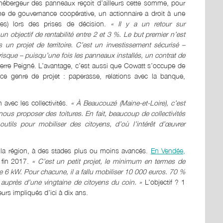
L’hébergeur des panneaux reçoit d’ailleurs cette somme, pour
tème de gouvernance coopérative, un actionnaire a droit à une
es) lors des prises de décision.
« Il y a un retour sur
un objectif de rentabilité entre 2 et 3 %. Le but premier n’est
 un projet de territoire. C’est un investissement sécurisé –
risque – puisqu’une fois les panneaux installés, un contrat de
Pierre Peigné. L’avantage, c’est aussi que Cowatt s’occupe de
ce genre de projet : paperasse, relations avec la banque,
 avec les collectivités.
« À Beaucouzé (Maine-et-Loire), c’est
nous proposer des toitures. En fait, beaucoup de collectivités
utils pour mobiliser des citoyens, d’où l’intérêt d’œuvrer
 la région, à des stades plus ou moins avancés.
En Vendée,
 fin 2017.
« C’est un petit projet, le minimum en termes de
de 6 kW. Pour chacune, il a fallu mobiliser 10 000 euros. 70 %
 auprès d’une vingtaine de citoyens du coin. »
L’objectif ? 1
urs impliqués d’ici à dix ans.