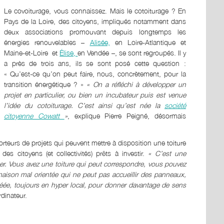
Le covoiturage, vous connaissez. Mais le cotoiturage ? En
Pays de la Loire, des citoyens, impliqués notamment dans
deux associations promouvant depuis longtemps les
énergies renouvelables –
Alisée,
en Loire-Atlantique et
Maine-et-Loire et
Élise,
en Vendée –, se sont regroupés. Il y
a près de trois ans, ils se sont posé cette question :
« Qu’est-ce qu’on peut faire, nous, concrètement, pour la
transition énergétique ? »
« On a réfléchi à développer un
projet en particulier, ou bien un incubateur puis est venue
l’idée du cotoiturage. C’est ainsi qu’est née la
société
citoyenne Cowatt
»
, explique Pierre Peigné, désormais
orteurs de projets qui peuvent mettre à disposition une toiture
es citoyens (et collectivités) prêts à investir.
« C’est une
per. Vous avez une toiture qui peut correspondre, vous pouvez
maison mal orientée qui ne peut pas accueillir des panneaux,
éée, toujours en hyper local, pour donner davantage de sens
dinateur.