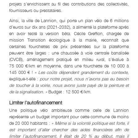
projets s’enrichissent au fil des contributions des collectivités,
fournisseurs ou prestataires.
Ainsi, la ville de Lannion, qui porte un plan vélo de 6 millions
d’euros sur dix ans (2021-2032), a alimenté la plateforme après
en avoir testé la version bêta. Cécile Greffion, chargée de
mission Transition écologique à la mairie, reconnaît que
certaines fourchettes de prix présentées sur la plateforme
peuvent être larges : une chaussée à voie centrale banalisée
(CVCB), aménagement pratiqué en milieu rural, s’évalue à
75 000 €/km en moyenne, dans une fourchette de 10 000 à
145 000 € !
«
Les coûts dépendent grandement du contexte
,
explique-t-elle :
pour notre projet, nous n
’avons pas eu besoin
de toucher à la voirie, nous avons juste payé de la peinture et
de la signalisation.
»
Budget : 12 500 €/km.
Limiter l’autofinancement
Une politique vélo ambitieuse comme celle de Lannion
représente un budget important pour cette commune de moins
de 20 000 habitants :
« M
ême si la volonté politique est forte, il
est important d
’aller chercher des aides financières afin de
limiter l
’autofinancement. Il était de 20 % au début, mais il