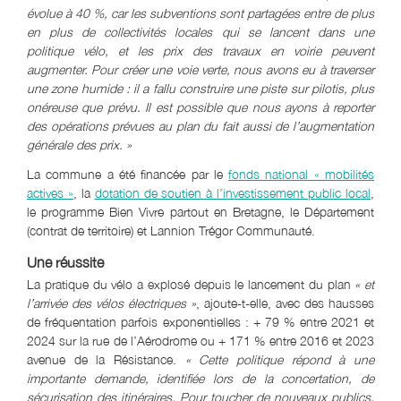
évolue à 40 %, car les subventions sont partagées entre de plus
en plus de collectivités locales qui se lancent dans une
politique vélo, et les prix des travaux en voirie peuvent
augmenter. Pour créer une voie verte, nous avons eu à traverser
une zone humide : il a fallu construire une piste sur pilotis, plus
onéreuse que prévu. Il est possible que nous ayons à reporter
des opérations prévues au
plan du fait aussi de l
’augmentation
générale des prix.
»
La commune a été financée par le
fonds national « mobilités
actives »
, la
dotation de soutien à l’investissement public local
,
le programme Bien Vivre partout en Bretagne, le Département
(contrat de territoire) et Lannion Trégor Communauté.
Une réussite
La pratique du vélo a explosé depuis le lancement du plan
«
et
l
’arrivée des vélos électriques
»
, ajoute-t-elle, avec des hausses
de fréquentation parfois exponentielles : + 79 % entre 2021 et
2024 sur la rue de l’Aérodrome ou + 171 % entre 2016 et 2023
avenue de la Résistance.
«
Cette politique répond à une
importante demande, identifiée lors de la concertation, de
sécurisation des itinéraires. Pour toucher de nouveaux publics,