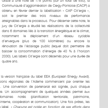
Grâce à une note de 178 points (sur un total de 450), la
Communauté d’agglomération de Cergy-Pontoise (CACP) a
obtenu en février dernier la labellisation « CAP Cit’ergie »,
soit le premier des trois niveaux de performance
atteignables dans le processus. Pour décerner cette note, le
jury de Cit’ergie a étudié les réalisations de la collectivité
dans 6 domaines liés à la transition énergétique et le climat,
notamment le déploiement d’un réseau cyclable
d’envergure (plus de 100 kilomètres) ou encore la
rénovation de l’éclairage public (lequel doit permettre de
baisser la consommation d’énergie de 40 % à l’horizon
2030). Les labels Cit’ergie sont décernés pour une durée de
quatre ans.
 la version française du label EEA (European Energy Award).
isions régionales de l’Ademe commencent par orienter les
rts. Une convention de partenariat est signée, puis chaque
t’ergie. Un accompagnement de quelques années permet aux
es notés (planification territoriale, patrimoine,
 interne, coopération et communication). Une fois prêtes, les
e label.
« Chacune est notée en fonction de ses efforts dans