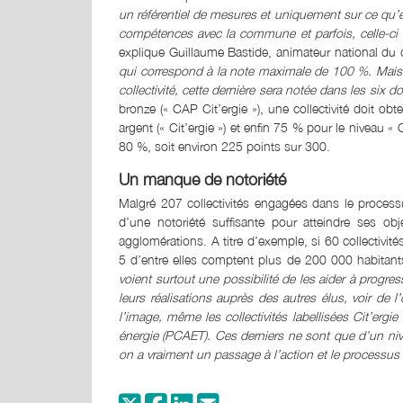
un référentiel de mesures et uniquement sur ce qu’elle
compétences avec la commune et parfois, celle-ci n
explique Guillaume Bastide, animateur national du dis
qui correspond à la note maximale de 100 %. Mais 
collectivité, cette dernière sera notée dans les six
bronze (« CAP Cit’ergie »), une collectivité doit
argent (« Cit’ergie ») et enfin 75 % pour le niveau «
80 %, soit environ 225 points sur 300.
Un manque de notoriété
Malgré 207 collectivités engagées dans le processus
d’une notoriété suffisante pour atteindre ses obje
agglomérations. A titre d’exemple, si 60 collectivité
5 d’entre elles comptent plus de 200 000 habitan
voient surtout une possibilité de les aider à progress
leurs réalisations auprès des autres élus, voir de 
l’image, même les collectivités labellisées Cit’ergi
énergie (PCAET). Ces derniers ne sont que d’un nive
on a vraiment un passage à l’action et le processus 