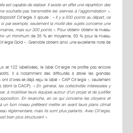
 est capable de réaliser. Il existe en effet une répartition des
e souhaite pas transmettre les siennes à l’agglomération »,
positif Cit’ergie. Il ajoute :
« Il y a 500 points au départ, ce
si par exemple, seulement la moité des sujets concerne une
 domaines, mais sur 300 points ».
Pour obtenir obtenir le niveau
 obtenir un minimum de 35 % en moyenne, 50 % pour le niveau
 Cit’ergie Gold ». Grenoble obtient ainsi une excellente note de
 et 122 labellisées, le label Cit’ergie ne profite pas encore
ctifs. Il a notamment des difficultés à attirer les grandes
s ont d’ores-et-déjà reçu le label « CAP Cit’ergie », seulement
ts (dont la CACP).
« En général, les collectivités intéressées y
er, à mobiliser leurs équipes autour d’un projet et de justifier
l’opposition. En revanche, en ce qui concerne les citoyens et
e à un bon niveau préfèrent mettre en avant leurs plans climat
au réglementaire, mais ils sont plus parlants. Avec Cit’ergie,
est bien plus structurant ».