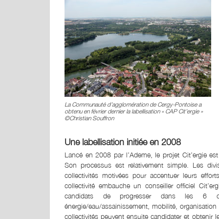
La Communauté d’agglomération de Cergy-Pontoise a
obtenu en février dernier la labellisation « CAP Cit’ergie »
©Christian Souffron
Une labellisation initiée en 2008
Lancé en 2008 par l’Ademe, le projet Cit’ergie est
Son processus est relativement simple. Les div
collectivités motivées pour accentuer leurs effo
collectivité embauche un conseiller officiel Ci
candidats de progresser dans les 6 domain
énergie/eau/assainissement, mobilité, organisation
collectivités peuvent ensuite candidater et obtenir l