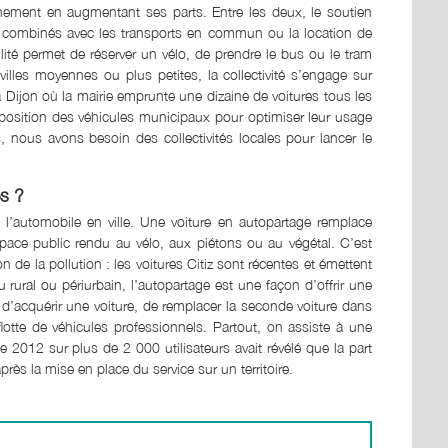
nement en augmentant ses parts. Entre les deux, le soutien
s combinés avec les transports en commun ou la location de
lité permet de réserver un vélo, de prendre le bus ou le tram
illes moyennes ou plus petites, la collectivité s’engage sur
s à Dijon où la mairie emprunte une dizaine de voitures tous les
position des véhicules municipaux pour optimiser leur usage
as, nous avons besoin des collectivités locales pour lancer le
és ?
l’automobile en ville. Une voiture en autopartage remplace
’espace public rendu au vélo, aux piétons ou au végétal. C’est
 de la pollution : les voitures Citiz sont récentes et émettent
 rural ou périurbain, l’autopartage est une façon d’offrir une
d’acquérir une voiture, de remplacer la seconde voiture dans
lotte de véhicules professionnels. Partout, on assiste à une
e 2012 sur plus de 2 000 utilisateurs avait révélé que la part
près la mise en place du service sur un territoire.