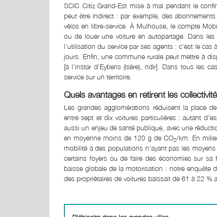
SCIC Citiz Grand-Est mise à mal pendant le confi
peut être indirect : par exemple, des abonnement
vélos en libre-service. À Mulhouse, le compte Mobi
ou de louer une voiture en autopartage. Dans les v
l’utilisation du service par ses agents : c’est le ca
jours. Enfin, une commune rurale peut mettre à dis
[à l’instar d’Eybens (Isère), ndlr]. Dans tous les c
service sur un territoire.
Quels avantages en retirent les collectivit
Les grandes agglomérations réduisent la place de 
entre sept et dix voitures particulières : autant d
aussi un enjeu de santé publique, avec une réduction
en moyenne moins de 120 g de CO
/km. En milieu
2
mobilité à des populations n’ayant pas les moyens 
certains foyers ou de faire des économies sur sa f
baisse globale de la motorisation : notre enquête d
des propriétaires de voitures baissait de 61 à 22 % a