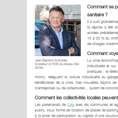
Comment se por
sanitaire ?
Il a subi globalem
la reprise a été b
années précédentes
15 à 20 % du chiffr
de charges notamme
Comment voyez-
La crise économique
Jean-Baptiste Schmider,
fondateur et PDG du réseau Citiz.
individuelle et su
©Citiz
pratiques : le télé
moins, reléguant la voiture individuelle au gar
bénéficiaires de la crise. Ces nouvelles façons de t
d’entreprises ou de collectivités… autant de circons
Comment les collectivités locales peuvent
Les partenariats de
Citiz
avec les communes et aggl
public, sous forme de location de places de parkin
à la prise de participation au capital d’une struc