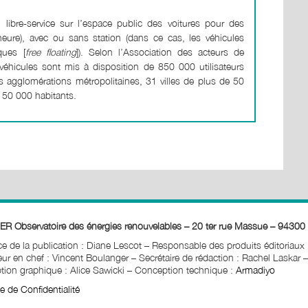
 libre-service sur l’espace public des voitures pour des
eure), avec ou sans station (dans ce cas, les véhicules
ques [
free floating
]). Selon l’Association des acteurs de
éhicules sont mis à disposition de 850 000 utilisateurs
s agglomérations métropolitaines, 31 villes de plus de 50
 50 000 habitants.
ER Observatoire des énergies renouvelables – 20 ter rue Massue – 94300 
ice de la publication : Diane Lescot
–
Responsable des produits éditoriaux
ur en chef : Vincent Boulanger – Secrétaire de rédaction : Rachel Laskar
–
ion graphique : Alice Sawicki
–
Conception technique :
Armadiyo
ue de Confidentialité