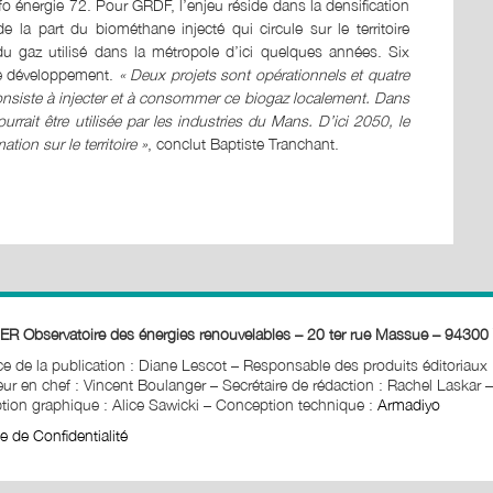
nfo énergie 72. Pour GRDF, l’enjeu réside dans la densification
la part du biométhane injecté qui circule sur le territoire
u gaz utilisé dans la métropole d’ici quelques années. Six
de développement.
« Deux projets sont opérationnels et quatre
nsiste à injecter et à consommer ce biogaz localement. Dans
urrait être utilisée par les industries du Mans. D’ici 2050, le
ion sur le territoire »
, conclut Baptiste Tranchant.
ER Observatoire des énergies renouvelables – 20 ter rue Massue – 94300 
ice de la publication : Diane Lescot
–
Responsable des produits éditoriaux
ur en chef : Vincent Boulanger – Secrétaire de rédaction : Rachel Laskar
–
ion graphique : Alice Sawicki
–
Conception technique :
Armadiyo
ue de Confidentialité