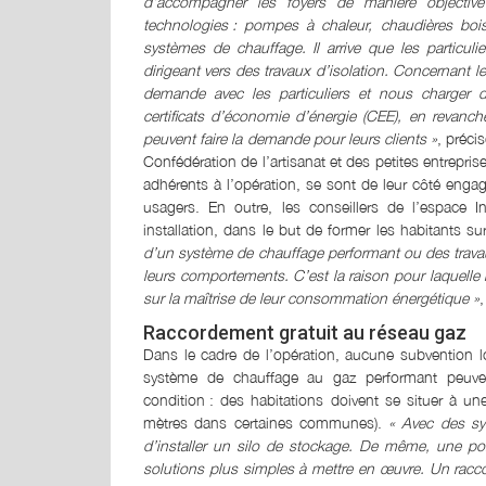
d’accompagner les foyers de manière objective
technologies
.
: pompes à chaleur, chaudières bois
systèmes de chauffage. Il arrive que les particuli
dirigeant vers des travaux d’isolation. Concernant
demande avec les particuliers et nous charger 
certificats d’économie d’énergie (CEE), en revanche,
peuvent faire la demande pour leurs clients »
, préci
Confédération de l’artisanat et des petites entrepri
adhérents à l’opération, se sont de leur côté enga
usagers. En outre, les conseillers de l’espace 
installation, dans le but de former les habitants s
d’un système de chauffage performant ou des travau
leurs comportements. C’est la raison pour laquelle
sur la maîtrise de leur consommation énergétique »
,
Raccordement gratuit au réseau gaz
Dans le cadre de l’opération, aucune subvention lo
système de chauffage au gaz performant peuven
condition
.
: des habitations doivent se situer à u
mètres dans certaines communes).
« Avec des sys
d’installer un silo de stockage. De même, une pom
solutions plus simples à mettre en œuvre. Un racc