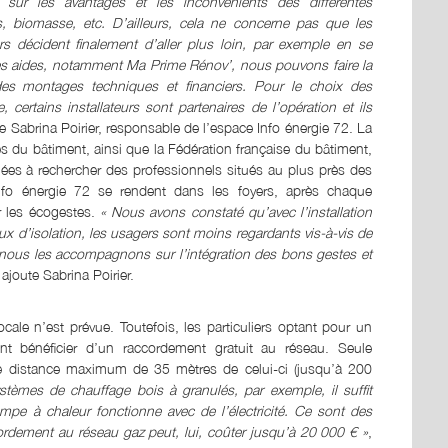
 sur les avantages et les inconvénients des différentes
, biomasse, etc. D’ailleurs, cela ne concerne pas que les
ers décident finalement d’aller plus loin, par exemple en se
 les aides, notamment Ma Prime Rénov’, nous pouvons faire la
des montages techniques et financiers. Pour le choix des
 certains installateurs sont partenaires de l’opération et ils
se Sabrina Poirier, responsable de l’espace Info énergie 72. La
ses du bâtiment, ainsi que la Fédération française du bâtiment,
gées à rechercher des professionnels situés au plus près des
Info énergie 72 se rendent dans les foyers, après chaque
ur les écogestes.
« Nous avons constaté qu’avec l’installation
x d’isolation, les usagers sont moins regardants vis-à-vis de
 nous les accompagnons sur l’intégration des bons gestes et
 ajoute Sabrina Poirier.
cale n’est prévue. Toutefois, les particuliers optant pour un
t bénéficier d’un raccordement gratuit au réseau. Seule
ne distance maximum de 35 mètres de celui-ci (jusqu’à 200
tèmes de chauffage bois à granulés, par exemple, il suffit
pe à chaleur fonctionne avec de l’électricité. Ce sont des
ordement au réseau gaz peut, lui, coûter jusqu’à 20 000 € »
,