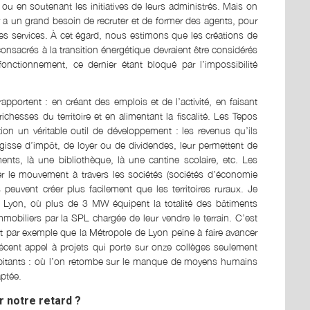
ou en soutenant les initiatives de leurs administrés. Mais on
y a un grand besoin de recruter et de former des agents, pour
s services. À cet égard, nous estimons que les créations de
acrés à la transition énergétique devraient être considérés
tionnement, ce dernier étant bloqué par l’impossibilité
apportent : en créant des emplois et de l’activité, en faisant
ichesses du territoire et en alimentant la fiscalité. Les Tepos
nsition un véritable outil de développement : les revenus qu’ils
’agisse d’impôt, de loyer ou de dividendes, leur permettent de
ments, là une bibliothèque, là une cantine scolaire, etc. Les
r le mouvement à travers les sociétés (sociétés d’économie
 peuvent créer plus facilement que les territoires ruraux. Je
 Lyon, où plus de 3 MW équipent la totalité des bâtiments
mobiliers par la SPL chargée de leur vendre le terrain. C’est
it par exemple que la Métropole de Lyon peine à faire avancer
 récent appel à projets qui porte sur onze collèges seulement
habitants : où l’on retombe sur le manque de moyens humains
ptée.
 notre retard ?