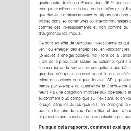
gestionnaire de réseau (Enedis dans 95 % des cas) 
manque cruellement de bras et de matière grise. Il 
que des élus motivés trouvent du répondant dans le
postes dans les communes ou intercommunalités cons
comme des investissements et non comme du fonc
d’augmenter les impôts.
Ce sont en effet de véritables investissements qui r
venir ou émerger des entreprises, en valorisant les r
(territoires à énergie positive, ndlr) font de la tra
tirent de la production solaire ou éolienne, qu’il s
financer ici de la rénovation énergétique des bâti
grandes métropoles peuvent quant à elles accélére
mixte ou sociétés publiques locales, SPL) qu’elles
pense par exemple au quartier de la Confluence à
neufs via une obligation imposée aux opérateurs im
évidemment plus compliqué sur l’existant, et on vo
le sujet dans les autres quartiers, en témoigne le
pour un territoire de plus d’un million et demi d’
et probablement aussi sur une organisation peu ada
Puisque cela rapporte, comment expliquer