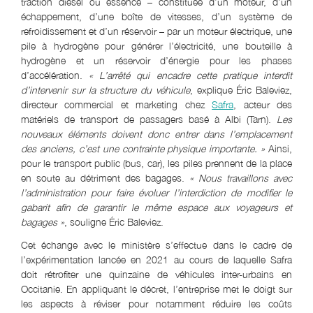
traction diesel ou essence – constituée d’un moteur, d’un
échappement, d’une boîte de vitesses, d’un système de
refroidissement et d’un réservoir – par un moteur électrique, une
pile à hydrogène pour générer l’électricité, une bouteille à
hydrogène et un réservoir d’énergie pour les phases
d’accélération.
« L’arrêté qui encadre cette pratique interdit
d’intervenir sur la structure du véhicule
, explique Éric Baleviez,
directeur commercial et marketing chez
Safra
, acteur des
matériels de transport de passagers basé à Albi (Tarn).
Les
nouveaux éléments doivent donc entrer dans l’emplacement
des anciens, c’est une contrainte physique importante. »
Ainsi,
pour le transport public (bus, car), les piles prennent de la place
en soute au détriment des bagages.
« Nous travaillons avec
l’administration pour faire évoluer l’interdiction de modifier le
gabarit afin de garantir le même espace aux voyageurs et
bagages »
, souligne Éric Baleviez.
Cet échange avec le ministère s’effectue dans le cadre de
l’expérimentation lancée en 2021 au cours de laquelle Safra
doit rétrofiter une quinzaine de véhicules inter-urbains en
Occitanie. En appliquant le décret, l’entreprise met le doigt sur
les aspects à réviser pour notamment réduire les coûts