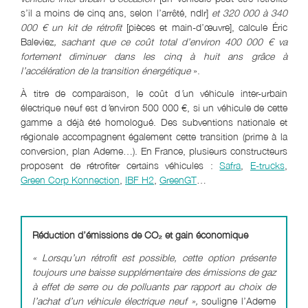
s’il a moins de cinq ans, selon l’arrêté, ndlr]
et 320 000 à 340
000 € un kit de rétrofit
[pièces et main-d’œuvre], calcule Éric
Baleviez
, sachant que ce coût total d’environ 400 000 € va
fortement diminuer dans les cinq à huit ans grâce à
l’accélération de la transition énergétique
».
À titre de comparaison, le coût d
’
un véhicule inter-urbain
électrique neuf est d
’
environ 500 000 €, si un véhicule de cette
gamme a déjà été homologué. Des subventions nationale et
régionale accompagnent également cette transition (prime à la
conversion, plan Ademe…). En France, plusieurs constructeurs
proposent de rétrofiter certains véhicules :
Safra
,
E-trucks
,
Green Corp Konnection
,
IBF H2
,
GreenGT
…
Réduction d’émissions de CO₂ et gain économique
« Lorsqu’un rétrofit est possible, cette option présente
toujours une baisse supplémentaire des émissions de gaz
à effet de serre ou de polluants par rapport au choix de
l’achat d’un véhicule électrique neuf »,
souligne l’Ademe