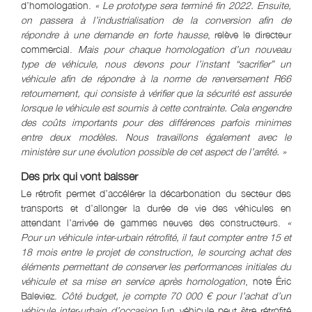
d’homologation.
« Le prototype sera terminé fin 2022. Ensuite,
on passera à l’industrialisation de la conversion afin de
répondre à une demande en forte hausse
, relève le directeur
commercial.
Mais pour chaque homologation d’un nouveau
type de véhicule, nous devons pour l’instant “sacrifier” un
véhicule afin de répondre à la norme de renversement R66
retournement, qui consiste à vérifier que la sécurité est assurée
lorsque le véhicule est soumis à cette contrainte. Cela engendre
des coûts importants pour des différences parfois minimes
entre deux modèles. Nous travaillons également avec le
ministère sur une évolution possible de cet aspect de l’arrêté. »
Des prix qui vont baisser
Le rétrofit permet d’accélérer la décarbonation du secteur des
transports et d’allonger la durée de vie des véhicules en
attendant l’arrivée de gammes neuves des constructeurs.
«
Pour un véhicule inter-urbain rétrofité, il faut compter entre 15 et
18 mois entre le projet de construction, le sourcing achat des
éléments permettant de conserver les performances initiales du
véhicule et sa mise en service après homologation
, note Éric
Baleviez.
Côté budget, je compte 70 000 € pour l’achat d’un
véhicule inter-urbain d’occasion
[un véhicule peut être rétrofité