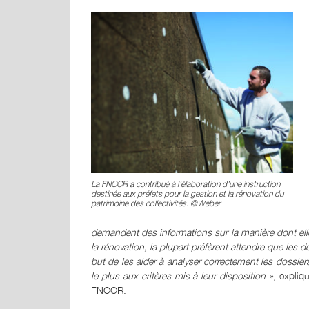
La FNCCR a contribué à l’élaboration d’une instruction
destinée aux préfets pour la gestion et la rénovation du
patrimoine des collectivités. ©Weber
demandent des informations sur la manière dont elle
la rénovation, la plupart préfèrent attendre que les d
but de les aider à analyser correctement les dossier
le plus aux critères mis à leur disposition »
, expliq
FNCCR.