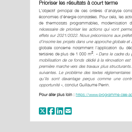
Prioriser les résultats à court terme
L’objectif principal de ces critères d’analyse con
économies d’énergie constatées. Pour cela, les actio
de thermostats programmables, modernisation de
nécessaire de prioriser les actions qui vont perm
effets sur 2021/2022. Nous préconisons aux préfets
d’inscrire les projets dans une approche globale et 
globale concerne notamment l’application du décre
2
tertiaires de plus de 1 000 m
.
« Dans le cadre du 
mobilisation de ce fonds dédié à la rénovation est 
première marche vers des travaux plus structurants. 
suivantes. Le problème des textes réglementaires pl
qu’ils sont davantage perçus comme une contra
opportunité »
, conclut Guillaume Perrin.
Pour aller plus loin :
https://www.programme-cee-act