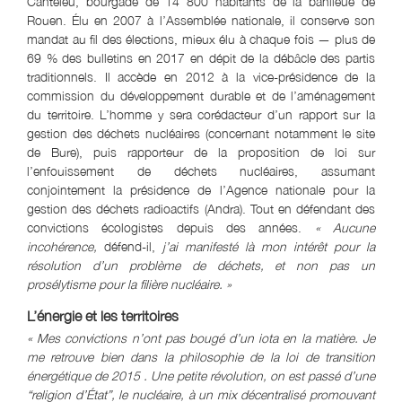
Canteleu, bourgade de 14 800 habitants de la banlieue de
Rouen. Élu en 2007 à l’Assemblée nationale, il conserve son
mandat au fil des élections, mieux élu à chaque fois — plus de
69 % des bulletins en 2017 en dépit de la débâcle des partis
traditionnels. Il accède en 2012 à la vice-présidence de la
commission du développement durable et de l’aménagement
du territoire. L’homme y sera corédacteur d’un rapport sur la
gestion des déchets nucléaires (concernant notamment le site
de Bure), puis rapporteur de la proposition de loi sur
l’enfouissement de déchets nucléaires, assumant
conjointement la présidence de l’Agence nationale pour la
gestion des déchets radioactifs (Andra). Tout en défendant des
convictions écologistes depuis des années.
« Aucune
incohérence,
défend-il,
j’ai manifesté là mon intérêt pour la
résolution d’un problème de déchets, et non pas un
prosélytisme pour la filière nucléaire. »
L’énergie et les territoires
« Mes convictions n’ont pas bougé d’un iota en la matière. Je
me retrouve bien dans la philosophie de la loi de transition
énergétique de 2015 . Une petite révolution, on est passé d’une
“religion d’État”, le nucléaire, à un mix décentralisé promouvant