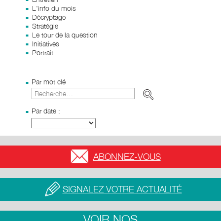
L'info du mois
Décryptage
Stratégie
Le tour de la question
Initiatives
Portrait
Par mot clé
Par date :
ABONNEZ-VOUS
SIGNALEZ VOTRE ACTUALITÉ
VOIR NOS