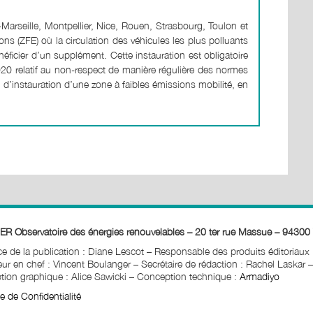
-Marseille, Montpellier, Nice, Rouen, Strasbourg, Toulon et
ns (ZFE) où la circulation des véhicules les plus polluants
néficier d’un supplément. Cette instauration est obligatoire
0 relatif au non-respect de manière régulière des normes
on d’instauration d’une zone à faibles émissions mobilité, en
ER Observatoire des énergies renouvelables – 20 ter rue Massue – 94300 
ice de la publication : Diane Lescot
–
Responsable des produits éditoriaux
ur en chef : Vincent Boulanger – Secrétaire de rédaction : Rachel Laskar
–
ion graphique : Alice Sawicki
–
Conception technique :
Armadiyo
ue de Confidentialité