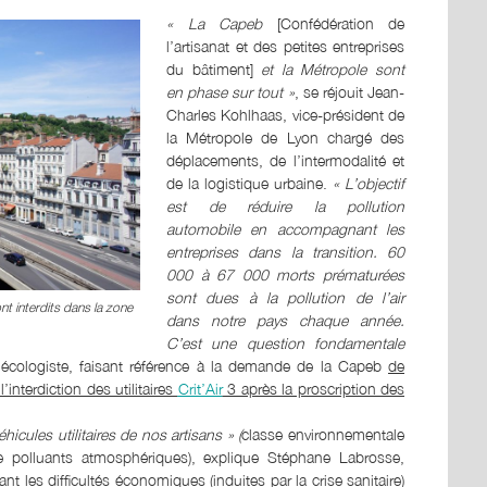
« La Capeb
[Confédération de
l’artisanat et des petites entreprises
du bâtiment]
et la Métropole sont
en phase sur tout »
, se réjouit Jean-
Charles Kohlhaas, vice-président de
la Métropole de Lyon chargé des
déplacements, de l’intermodalité et
de la logistique urbaine.
« L’objectif
est de réduire la pollution
automobile en accompagnant les
entreprises dans la transition. 60
000 à 67 000 morts prématurées
sont dues à la pollution de l’air
sont interdits dans la zone
dans notre pays chaque année.
C’est une question fondamentale
u écologiste, faisant référence à la demande de la Capeb
de
’interdiction des utilitaires
Crit’Air
3 après la proscription des
hicules utilitaires de nos artisans » (
classe environnementale
e polluants atmosphériques), explique Stéphane Labrosse,
ant les
difficultés économiques (induites par la crise sanitaire)