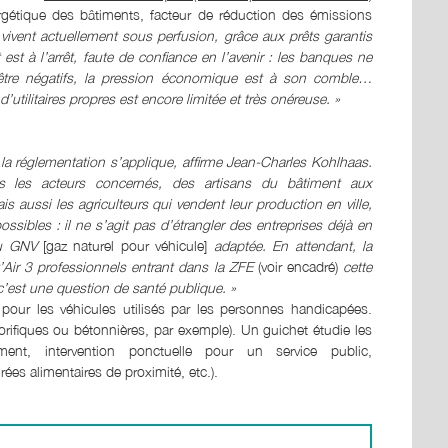
gétique des bâtiments, facteur de réduction des émissions
s vivent actuellement sous perfusion, grâce aux prêts garantis
 est à l’arrêt, faute de confiance en l’avenir : les banques ne
 être négatifs, la pression économique est à son comble…
’utilitaires propres est encore limitée et très onéreuse. »
 la réglementation s’applique, affirme Jean-Charles Kohlhaas.
ous les acteurs concernés, des artisans du bâtiment aux
 aussi les agriculteurs qui vendent leur production en ville,
ssibles : il ne s’agit pas d’étrangler des entreprises déjà en
 ou GNV
[gaz naturel pour véhicule]
adaptée. En attendant, la
’Air 3 professionnels entrant dans la ZFE
(voir encadré)
cette
’est une question de santé publique. »
our les véhicules utilisés par les personnes handicapées.
gorifiques ou bétonnières, par exemple). Un guichet étudie les
ment, intervention ponctuelle pour un service public,
es alimentaires de proximité, etc.).