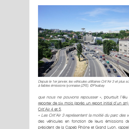
Depuis le 1er janvier, les véhicules utilitaires Crit’Air 3 et plus 
à faibles émissions lyonnaise (ZFE). ©Pixabay
que nous ne pouvons repousser »
, poursuit l’él
reporter de six mois (après un report initial d’un an) l
Crit’Air 4 et 5
.
« Les Crit’Air 3 représentent la moitié du parc des vé
des véhicules en fonction de leurs émissions d
président de la Capeb Rhône et Grand Lyon, rappel