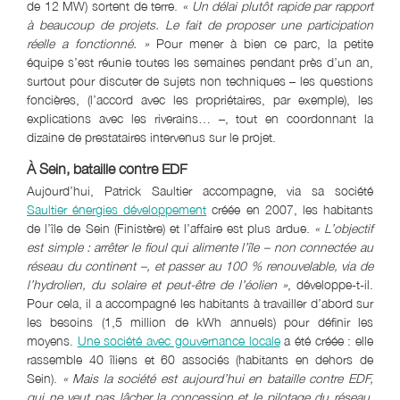
de 12 MW) sortent de terre.
« Un délai plutôt rapide par rapport
à beaucoup de projets. Le fait de proposer une participation
réelle a fonctionné. »
Pour mener à bien ce parc, la petite
équipe s’est réunie toutes les semaines pendant près d’un an,
surtout pour discuter de sujets non techniques – les questions
foncières, (l’accord avec les propriétaires, par exemple), les
explications avec les riverains… –, tout en coordonnant la
dizaine de prestataires intervenus sur le projet.
À Sein, bataille contre EDF
Aujourd’hui, Patrick Saultier accompagne, via sa société
Saultier énergies développement
créée en 2007, les habitants
de l’île de Sein (Finistère) et l’affaire est plus ardue.
« L’objectif
est simple
.
: arrêter le fioul qui alimente l’île – non connectée au
réseau du continent –, et passer au 100 % renouvelable, via de
l’hydrolien, du solaire et peut-être de l’éolien »
, développe-t-il.
Pour cela, il a accompagné les habitants à travailler d’abord sur
les besoins (1,5 million de kWh annuels) pour définir les
moyens.
Une société avec gouvernance locale
a été créée : elle
rassemble 40 îliens et 60 associés (habitants en dehors de
Sein).
« Mais la société est aujourd’hui en bataille contre EDF,
qui ne veut pas lâcher la concession et le pilotage du réseau.