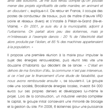
ainsi des solutions. Je me suis rendu compte qu’on pouvait
mener des projets significatifs de cette manière, en animant et
en discutant »
, explique-t-il. De retour en France, il occupe des
postes de conducteur de travaux, puis de maître d’œuvre VRD
(voirie et réseaux divers) et s’installe à Plélan-le-Grand (Ille-et-
Vilaine).
« En 2001, je suis élu à la municipalité, adjoint à
l’urbanisme. On parlait alors peu des éoliennes, mais je
m’intéressais à l’exemple danois : 20 % de l’électricité était
alors produite par l’éolien, et 85 % des machines appartenaient
à la population. »
Il propose une première réunion à la mairie pour impulser le
sujet des énergies renouvelables, puis réunit très vite une
douzaine d’habitants qui décident de se lancer.
« C’était en
dehors de ma fonction d’élu, la commune n’est pas intervenue,
si ce n’est par le financement d’une étude de faisabilité, que
nous avons remboursée ensuite »
, se souvient-il. Le groupe
crée une société, Brocéliande énergies locales, investit 84 000
euros sur ses propres deniers et développera lui-même le
projet. Lors de la construction, un industriel viendra compléter
le capital, le groupe initial conservant une minorité de blocage
et la gestion du site. Fin 2008, 6 éoliennes (pour une puissance