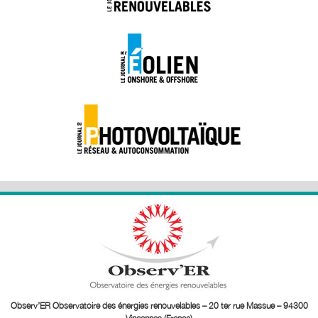
Observ’ER Observatoire des énergies renouvelables – 20 ter rue Massue – 94300