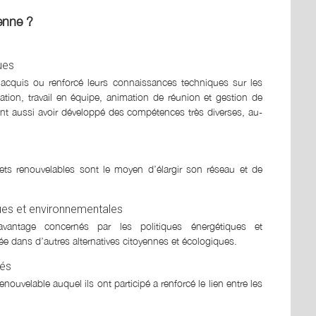
yenne ?
ues
 acquis ou renforcé leurs connaissances techniques sur les
tion, travail en équipe, animation de réunion et gestion de
ent aussi avoir développé des compétences très diverses, au-
ets renouvelables sont le moyen d’élargir son réseau et de
ques et environnementales
antage concernés par les politiques énergétiques et
ée dans d’autres alternatives citoyennes et écologiques.
tés
ouvelable auquel ils ont participé a renforcé le lien entre les