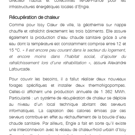
directeur habitat et collectivités Île-de-France pour les
infrastructures énergétiques locales d’Engie.
Récupération de chaleur
Comme pour Issy Cœur de ville, la géothermie sur nappe
chauffe et rafraîchit directement les trois bâtiments. Elle assure
également la production d’eau chaude sanitaire grâce à une
eau dont la température est constamment comprise entre 12 et
15 °C. «
Il est encore peu courant dans le secteur du logement,
et encore moins dans l’habitat social, d’ajouter du
rafraîchissement lors d’une réhabilitation »,
assure Alexandre
Lafourcade.
Pour couvrir les besoins, il a fallut réaliser deux nouveaux
forages spécifiques et installer deux thermofrigopompes.
Celles-ci affichent une production annuelle de 1 362 MWh.
Particularité : un système de récupération de chaleur se déploie
au niveau d’un local technique abritant des serveurs
informatiques. La captation des calories émises par ces
serveurs contribue en effet au réchauffement de la boucle d’eau
chaude sanitaire. Par ailleurs, Engie a fait en sorte qu’il existe
une interconnexion avec le réseau de chaleur/froid urbain d’Issy