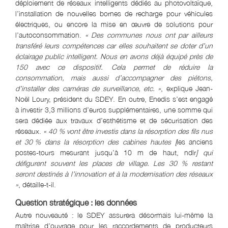
déploiement de réseaux intelligents dédiés au photovoltaïque,
l’installation de nouvelles bornes de recharge pour véhicules
électriques, ou encore la mise en œuvre de solutions pour
l’autoconsommation.
« Des communes nous ont par ailleurs
transféré leurs compétences car elles souhaitent se doter d’un
éclairage public intelligent. Nous en avons déjà équipé près de
150 avec ce dispositif. Cela permet de réduire la
consommation, mais aussi d’accompagner des piétons,
d’installer des caméras de surveillance, etc. »
, explique Jean-
Noël Loury, président du SDEY. En outre, Enedis s’est engagé
à investir 3,3 millions d’euros supplémentaires, une somme qui
sera dédiée aux travaux d’esthétisme et de sécurisation des
réseaux.
« 40
.
% vont être investis dans la résorption des fils nus
et 30
.
% dans la résorption des cabines hautes [
les anciens
postes-tours mesurant jusqu’à 10 m de haut, ndlr
] qui
défigurent souvent les places de village. Les 30 % restant
seront destinés à l’innovation et à la modernisation des réseaux
»
, détaille-t-il.
Question stratégique : les données
Autre nouveauté : le SDEY assurera désormais lui-même la
maîtrise d’ouvrage pour les raccordements de producteurs