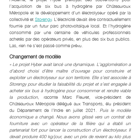
l’acquisition de six bus à hydrogène par Châteauroux
Métropole et le développement d’un électrolyseur opéré par la
collectivité et
Storengy
. L’électricité devait être contractuellement
fournie par un futur parc photovoltaïque local. Et l’hydrogène
consommé par une centaine de véhicules professionnels
achetés par des opérateurs privés, en plus des six bus publics.
Las, rien ne s’est passé comme prévu.
Changement de modèle
« Le projet Hyber avait lancé une dynamique. L’agglomération a
d’abord choisi d’être maître d’ouvrage pour construire et
exploiter un électrolyseur sur son territoire. Elle s’est associée à
Storengy pour étudier la faisabilité du projet et s’est engagée à
acheter six bus à hydrogène pour consommer et rendre viable
la production,
raconte Marc Fleuret, vice-président de
Châteauroux Métropole délégué aux Transports, élu président
du Département de l’Indre en juillet 2021.
Puis le modèle
économique a changé. Nous avons glissé vers un contrat de
fourniture avec un opérateur de la filière qui a établi un
partenariat fort pour lancer la construction d’un électrolyseur. Il
devait produire 400 kg/jour, avec un prix de revient au kilo plus