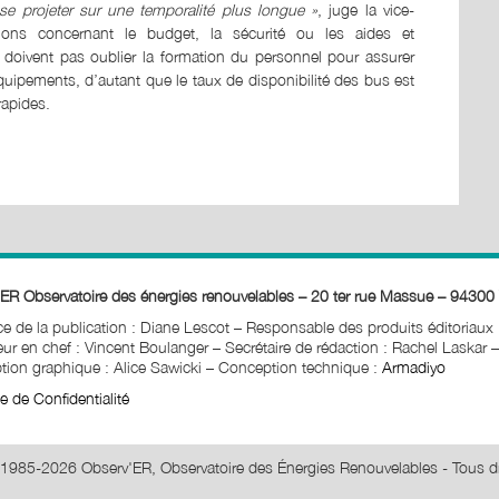
 se projeter sur une temporalité plus longue »
, juge la vice-
tions concernant le budget, la sécurité ou les aides et
 doivent pas oublier la formation du personnel pour assurer
équipements, d’autant que le taux de disponibilité des bus est
rapides.
ER Observatoire des énergies renouvelables – 20 ter rue Massue – 94300 
ice de la publication : Diane Lescot
–
Responsable des produits éditoriaux
ur en chef : Vincent Boulanger – Secrétaire de rédaction : Rachel Laskar
–
ion graphique : Alice Sawicki
–
Conception technique :
Armadiyo
ue de Confidentialité
1985-2026 Observ'ER, Observatoire des Énergies Renouvelables - Tous dr