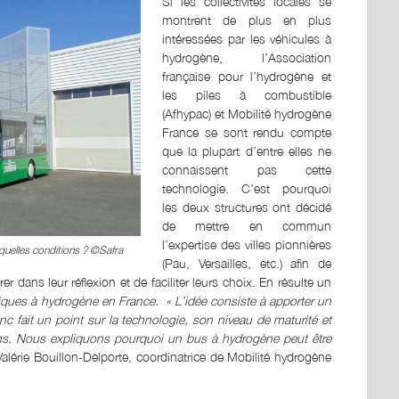
Si les collectivités locales se
montrent de plus en plus
intéressées par les véhicules à
hydrogène, l’Association
française pour l’hydrogène et
les piles à combustible
(Afhypac) et Mobilité hydrogène
France se sont rendu compte
que la plupart d’entre elles ne
connaissent pas cette
technologie. C’est pourquoi
les deux structures ont décidé
de mettre en commun
l’expertise des villes pionnières
quelles conditions ? ©Safra
(Pau, Versailles, etc.) afin de
er dans leur réflexion et de faciliter leurs choix. En résulte un
iques à hydrogène en France.
« L’idée consiste à apporter un
lanc fait un point sur la technologie, son niveau de maturité et
ons. Nous expliquons pourquoi un bus à hydrogène peut être
Valérie Bouillon-Delporte, coordinatrice de Mobilité hydrogène