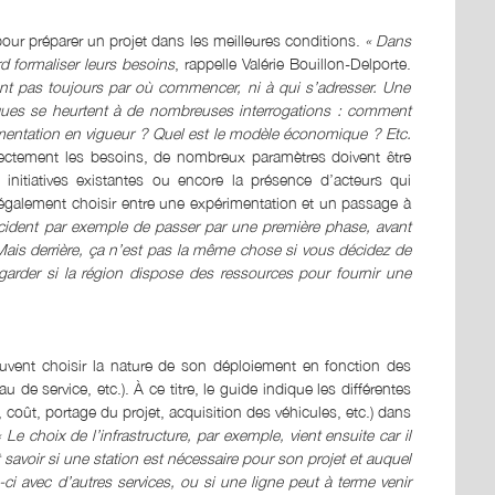
 pour préparer un projet dans les meilleures conditions.
« Dans
d formaliser leurs besoins
, rappelle Valérie Bouillon-Delporte.
vent pas toujours par où commencer, ni à qui s’adresser. Une
niques se heurtent à de nombreuses interrogations : comment
lementation en vigueur ? Quel est le modèle économique ? Etc.
rectement les besoins, de nombreux paramètres doivent être
 initiatives existantes ou encore la présence d’acteurs qui
t également choisir entre une expérimentation et un passage à
cident par exemple de passer par une première phase, avant
ais derrière, ça n’est pas la même chose si vous décidez de
regarder si la région dispose des ressources pour fournir une
peuvent choisir la nature de son déploiement en fonction des
e service, etc.). À ce titre, le guide indique les différentes
, coût, portage du projet, acquisition des véhicules, etc.) dans
« Le choix de l’infrastructure, par exemple, vient ensuite car il
it savoir si une station est nécessaire pour son projet et auquel
e-ci avec d’autres services, ou si une ligne peut à terme venir