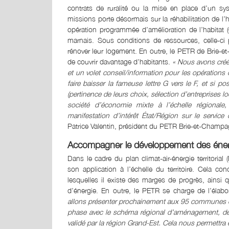
contrats de ruralité ou la mise en place d’un sy
missions porte désormais sur la réhabilitation de 
opération programmée d’amélioration de l’habitat (
marnais. Sous conditions de ressources, celle-ci 
rénover leur logement. En outre, le PETR de Brie-
de couvrir davantage d’habitants.
« Nous avons créé
et un volet conseil/information pour les opérations
faire baisser la fameuse lettre G vers le F, et si
(pertinence de leurs choix, sélection d’entreprises 
société d’économie mixte à l’échelle régional
manifestation d’intérêt État/Région sur le servi
Patrice Valentin, président du PETR Brie-et-Champa
Accompagner le développement des éner
Dans le cadre du plan climat-air-énergie territori
son application à l’échelle du territoire. Cela co
lesquelles il existe des marges de progrès, ainsi 
d’énergie. En outre, le PETR se charge de l’élabo
allons présenter prochainement aux 95 communes con
phase avec le schéma régional d’aménagement, de dé
validé par la région Grand-Est. Cela nous permettra