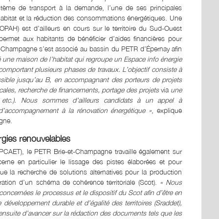
stème de transport à la demande, l’une de ses principales
l’habitat et la réduction des consommations énergétiques. Une
OPAH) est d’ailleurs en cours sur le territoire du Sud-Ouest
permet aux habitants de bénéficier d’aides financières pour
et-Champagne s’est associé au bassin du PETR d’Épernay afin
 une maison de l’habitat qui regroupe un Espace info énergie
 comportant plusieurs phases de travaux. L’objectif consiste à
 possible jusqu’au B, en accompagnant des porteurs de projets
locales, recherche de financements, portage des projets
via
une
e, etc.). Nous sommes d’ailleurs candidats à un appel à
ce d’accompagnement à la rénovation énergétique »
, explique
gne.
gies renouvelables
al (PCAET), le PETR Brie-et-Champagne travaille également sur
ncerne en particulier le lissage des pistes élaborées et pour
que la recherche de solutions alternatives pour la production
ration d’un schéma de cohérence territoriale (Scot).
« Nous
cernées le processus et le dispositif du Scot afin d’être en
veloppement durable et d’égalité des territoires (Sraddet),
 ensuite d’avancer sur la rédaction des documents tels que les