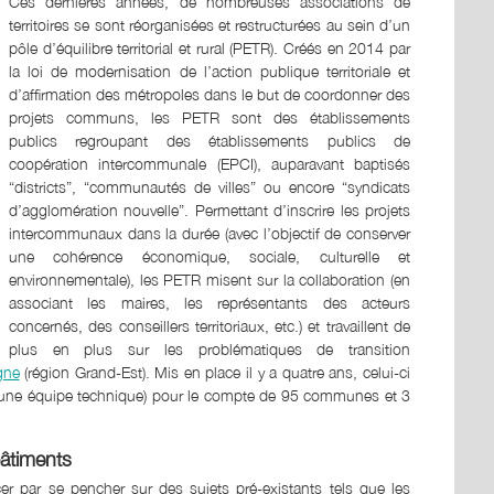
Ces dernières années, de nombreuses associations de
territoires se sont réorganisées et restructurées au sein d’un
pôle d’équilibre territorial et rural (PETR). Créés en 2014 par
la loi de modernisation de l’action publique territoriale et
d’affirmation des métropoles dans le but de coordonner des
projets communs, les PETR sont des établissements
publics regroupant des établissements publics de
coopération intercommunale (EPCI), auparavant baptisés
“districts”, “communautés de villes” ou encore “syndicats
d’agglomération nouvelle”. Permettant d’inscrire les projets
intercommunaux dans la durée (avec l’objectif de conserver
une cohérence économique, sociale, culturelle et
environnementale), les PETR misent sur la collaboration (en
associant les maires, les représentants des acteurs
concernés, des conseillers territoriaux, etc.) et travaillent de
plus en plus sur les problématiques de transition
gne
(région Grand-Est). Mis en place il y a quatre ans, celui-ci
ne équipe technique) pour le compte de 95 communes et 3
bâtiments
par se pencher sur des sujets pré-existants tels que les