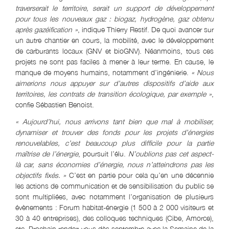
traverserait le territoire, serait un support de développement
pour tous les nouveaux gaz : biogaz, hydrogène, gaz obtenu
après gazéification »
, indique Thierry Restif. De quoi avancer sur
un autre chantier en cours, la mobilité, avec le développement
de carburants locaux (GNV et bioGNV). Néanmoins, tous ces
projets ne sont pas faciles à mener à leur terme. En cause, le
manque de moyens humains, notamment d’ingénierie.
« Nous
aimerions nous appuyer sur d’autres dispositifs d’aide aux
territoires, les contrats de transition écologique, par exemple »
,
confie Sébastien Benoist.
« Aujourd’hui, nous arrivons tant bien que mal à mobiliser,
dynamiser et trouver des fonds pour les projets d’énergies
renouvelables, c’est beaucoup plus difficile pour la partie
maîtrise de l’énergie
, poursuit l’élu.
N’oublions pas cet aspect-
là car, sans économies d’énergie, nous n’atteindrons pas les
objectifs fixés. »
C’est en partie pour cela qu’en une décennie
les actions de communication et de sensibilisation du public se
sont multipliées, avec notamment l’organisation de plusieurs
évènements : Forum habitat-énergie (1 500 à 2 000 visiteurs et
30 à 40 entreprises), des colloques techniques (Cibe, Amorce),
etc. Prochain rendez-vous dès septembre avec la Semaine de la