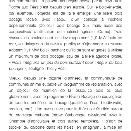
aux communes. La palette des projets portés par le Pays de la
Roche aux Fées s’est depuis bien élargie. Sur le bois-énergie,
par exemple, l’objectif est de faire émerger une filière bois
bocage locale, avec l’appui d’un collectif à l’échelle
départementale (Collectif bois bocage 35), mais aussi des
coopératives d’utilisation de matériel agricole (Cuma). Trois
réseaux de chaleur sont en développement (1,9 MW bois en
tout, en délégation de service public) et s’ajouteront au réseau
existant (1,1 MW bois), sachant qu’ils se sont engagés à utiliser
un maximum de bois bocager issu de la filière agricole locale.
« Nous intégrons un prix du bois suffisant pour intégrer du bois
bocager »
, souligne Thierry Restif.
Mieux, depuis une dizaine d’années, la communauté de
communes anime et pilote un programme de replantation, avec
un objectif de maintien de la ressource bois et, plus
globalement, avec le programme Breizh Bocage de sauvegarde
de tous les bénéfices du bocage (qualité de l’eau, biodiversité,
érosion, etc.). Une autre piste pour la filière est étudiée autour
du stockage carbone (projet Carbocage, développé avec la
Chambre d’agriculture et trois autres territoires). Il s’agit de
stocker du carbone dans les haies, en imaginant la mise en