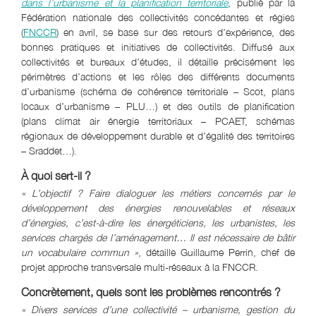
dans l’urbanisme et la planification territoriale
, publié par la
Fédération nationale des collectivités concédantes et régies
(
FNCCR
) en avril, se base sur des retours d’expérience, des
bonnes pratiques et initiatives de collectivités. Diffusé aux
collectivités et bureaux d’études, il détaille précisément les
périmètres d’actions et les rôles des différents documents
d’urbanisme (schéma de cohérence territoriale – Scot, plans
locaux d’urbanisme – PLU…) et des outils de planification
(plans climat air énergie territoriaux – PCAET, schémas
régionaux de développement durable et d’égalité des territoires
– Sraddet…).
À quoi sert-il ?
« L’objectif ? Faire dialoguer les métiers concernés par le
développement des énergies renouvelables et réseaux
d’énergies, c’est-à-dire les énergéticiens, les urbanistes, les
services chargés de l’aménagement… Il est nécessaire de bâtir
un vocabulaire commun »
, détaille Guillaume Perrin, chef de
projet approche transversale multi-réseaux à la FNCCR.
Concrètement, quels sont les problèmes rencontrés ?
« Divers services d’une collectivité – urbanisme, gestion du