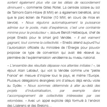
sortent également plus vite car les délais de raccordement
diminuent »
, commente Gilles Rollet. La centrale solaire au sol
de Talmont-Saint-Hilaire (8 MW) en a également bénéficié, ainsi
que le parc éolien de Paisilier (10 MW, en cours de mise en
service).
« Nous régulons automatiquement la puissance
admise sur le poste, mais d’expérience, c’est une contrainte
minime pour le producteur »
, assure Benoît Helbecque, chef de
projet Enedis pour le smart grid Vendée.
« Il est vraiment
gagnant, tout comme la collectivité. »
Enedis attend aujourd’hui
l’autorisation officielle du ministère de l’Énergie pour pouvoir
proposer ce type de convention qui avait été réservé au
périmètre de l’expérimentation vendéenne au niveau national.
« L’ensemble des résultats dépasse nos attentes initiales ! »
, se
réjouit Alain Lebœuf, qui voit la Vendée comme une “petite
France” en mesure d’inspirer tout le pays, et même l’Europe.
Plusieurs délégations étrangères ont d’ailleurs déjà rendu visite
au Sydev.
« Nous sommes déterminés à aller au-delà des
projets d’industrialisation, par exemple dans
l’accompagnement de collectivités intéressées par ces
retombées. »
Avec un appel explicite déjà formulé à l’endroit
des Ligériens et des Bretons…