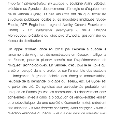
important démonstrateur en Europe »
, souligne Alain Lebœuf,
président du Syndicat départemental d’énergie et d’équipement
de la Vendée (Sydev). Et ses résultats ont de quoi flatter les
structures publiques locales et les industriels impliqués (Sydev,
Enedis, RTE, Engie Ineo, Legrand, Actility, Général Electric et le
Cnam).
« Un partenariat exemplaire »,
salue Philippe
Monloubou, président du directoire d’Enedis, gestionnaire du
réseau de distribution.
Un appel d’offres lancé en 2010 par l’Ademe a suscité le
lancement de vingt-huit démonstrateurs en réseaux intelligents
en France, pour la plupart centrés sur l’expérimentation de
“briques” technologiques. En Vendée, c’est tout le territoire qui
a été embarqué dans le projet, et sur l’ensemble des secteurs
— intégration à grande échelle des énergies renouvelables,
flexibilité de la demande, pilotage du réseau, etc. Le Sydev est
le partenaire clé. Ce syndicat aux particularités probablement
uniques en France (toutes les communes du département sont
adhérentes), investit dans la production de renouvelables (éolien
et photovoltaïque, via une société d’économie mixte), entretient
des relations
« d’une énorme confiance, sans soupçon »
avec la
direction régionale d’Enedis,
« et n’a pas peur de travailler avec