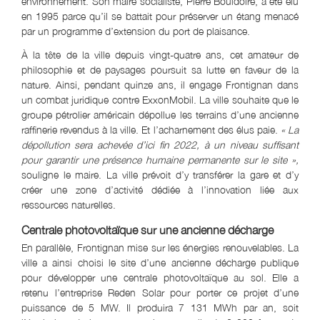
environnement. Son maire socialiste, Pierre Bouldoire, a été élu
en 1995 parce qu’il se battait pour préserver un étang menacé
par un programme d’extension du port de plaisance.
À la tête de la ville depuis vingt-quatre ans, cet amateur de
philosophie et de paysages poursuit sa lutte en faveur de la
nature. Ainsi, pendant quinze ans, il engage Frontignan dans
un combat juridique contre ExxonMobil. La ville souhaite que le
groupe pétrolier américain dépollue les terrains d’une ancienne
raffinerie revendus à la ville. Et l’acharnement des élus paie.
« La
dépollution sera achevée d’ici fin 2022, à un niveau suffisant
pour garantir une présence humaine permanente sur le site »,
souligne le maire. La ville prévoit d’y transférer la gare et d’y
créer une zone d’activité dédiée à l’innovation liée aux
ressources naturelles.
Centrale photovoltaïque sur une ancienne décharge
En parallèle, Frontignan mise sur les énergies renouvelables. La
ville a ainsi choisi le site d’une ancienne décharge publique
pour développer une centrale photovoltaïque au sol. Elle a
retenu l’entreprise Reden Solar pour porter ce projet d’une
puissance de 5 MW. Il produira 7 131 MWh par an, soit