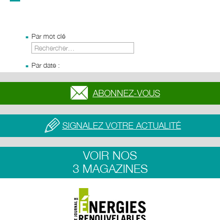
Par mot clé
Rechercher :
Par date :
ABONNEZ-VOUS
SIGNALEZ VOTRE ACTUALITÉ
VOIR NOS
3 MAGAZINES