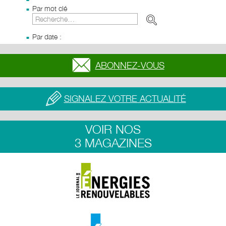
Par mot clé
Par date :
ABONNEZ-VOUS
SIGNALEZ VOTRE ACTUALITÉ
VOIR NOS
3 MAGAZINES