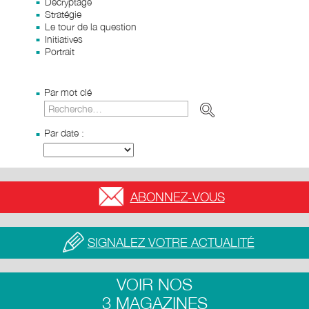
Décryptage
Stratégie
Le tour de la question
Initiatives
Portrait
Par mot clé
Par date :
ABONNEZ-VOUS
SIGNALEZ VOTRE ACTUALITÉ
VOIR NOS
3 MAGAZINES