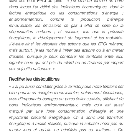
suivi des neuf EPCI du pôle : «
j’ai créé un tableau de bord
dans lequel j’ai défini des indicateurs économiques, dont la
facture énergétique ou les consommations d’énergie ;
environnementaux, comme la production d’énergie
renouvelable, les émissions de gaz à effet de serre ou la
séquestration carbone ; et sociaux, tels que la précarité
énergétique, le développement du logement et les mobilités.
J’évalue ainsi les résultats des actions que les EPCI mènent,
mais surtout, je les motive à initier des actions ou à en mener
d’autres, puisque je peux comparer les territoires entre eux,
signaler ceux qui ont pris du retard ou de l’avance par rapport
aux objectifs nationaux. »
Rectifier les déséquilibres
« J’ai pu aussi constater grâce à Terristory que notre territoire est
bien pourvu en énergies renouvelables, notamment électriques,
avec d’importants barrages ou parcs éoliens privés, affichant de
bons indicateurs environnementaux, mais qu’il est aussi
marqué par une forte consommation d’énergie et une
importante précarité énergétique. On a donc une transition
énergétique à moitié réalisée, puisque la sobriété n’est pas au
rendez-vous et qu’elle ne bénéficie pas au territoire.
» Ce