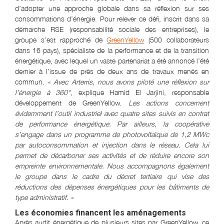
d’adopter une approche globale dans sa réflexion sur ses
consommations d’énergie. Pour relever ce défi, inscrit dans sa
démarche RSE (responsabilité sociale des entreprises), le
groupe s’est rapproché de
GreenYellow
(500 collaborateurs
dans 16 pays), spécialiste de la performance et de la transition
énergétique, avec lequel un vaste partenariat a été annoncé l’été
dernier à l’issue de près de deux ans de travaux menés en
commun.
« Avec Arterris, nous avons piloté une réflexion sur
l’énergie à 360°
, explique Hamid El Jarjini, responsable
développement de GreenYellow.
Les actions concernent
évidemment l’outil industriel avec quatre sites suivis en contrat
de performance énergétique. Par ailleurs, la coopérative
s’engage dans un programme de photovoltaïque de 1,2 MWc
par autoconsommation et injection dans le réseau. Cela lui
permet de décarboner ses activités et de réduire encore son
empreinte environnementale. Nous accompagnons également
le groupe dans le cadre du décret tertiaire qui vise des
réductions des dépenses énergétiques pour les bâtiments de
type administratif. »
Les économies financent les aménagements
Après audit énergétique de plusieurs sites par GreenYellow, ce