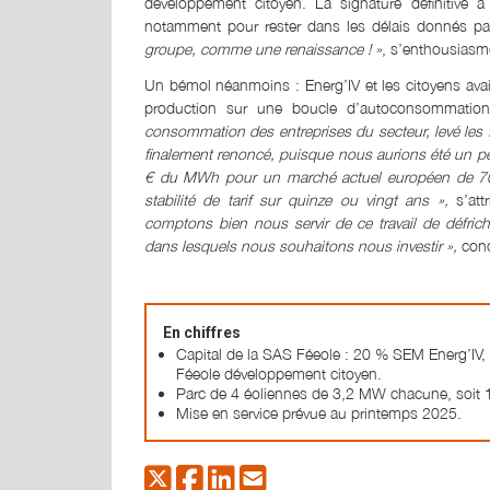
développement citoyen. La signature définitive a
notamment pour rester dans les délais donnés par
groupe, comme une renaissance ! »
, s’enthousiasm
Un bémol néanmoins : Energ’IV et les citoyens avaie
production sur une boucle d’autoconsommation 
consommation des entreprises du secteur, levé les fr
finalement renoncé, puisque nous aurions été un peu
€ du MWh pour un marché actuel européen de 7
stabilité de tarif sur quinze ou vingt ans »,
s’att
comptons bien nous servir de ce travail de défri
dans lesquels nous souhaitons nous investir »,
conc
En chiffres
Capital de la SAS Féeole : 20 % SEM Energ’IV
Féeole développement citoyen.
Parc de 4 éoliennes de 3,2 MW chacune, soit
Mise en service prévue au printemps 2025.