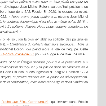
nques étaient prêtes à suivre avec un taux plutôt bas pour un
»
, développe Jean-Michel Boiron, aujourd’hui président de
ire unique de la SAS Féeole. En 2020, le recours est rejeté,
 2022.
« Nous avons perdu quatre ans,
résume Jean-Michel
mais le contexte économique n’est plus le même qu’en 2018…
ement à 24 millions d’euros. Nous nous rendons compte qu’on
nancièrement. »
privé (solution la plus rentable) ou solliciter des partenaires
ble).
« L’ambiance du collectif était alors électrique… Mais la
an-Michel Boiron, qui prend alors la tête de l’équipe. Cette
du syndicat d’énergie 35)
pour lui suggérer de faire une offre.
autre SEM et Énergie partagée pour que le projet reste aux
it capital pour qu’il n’y ait pas de perte de crédibilité de la
ue David Clausse, auditeur général d’Energ’IV. Il précise :
« La
projets, et préfère travailler dès la phase de développement,
 de la concertation, mais nous avons agi là dans l’intérêt du
r
Roche aux Fées Communauté
, qui investit dans Féeole