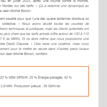
 lieu en juillet 2023, après une course contre la montre,
 Nordex sur ses tarifs.
« Ça a redonné une dynamique au
e Jean-Michel Boiron.
nt travaillé pour que l’une des quatre éoliennes distribue sa
collective.
« Nous avons étudié toutes les courbes de
eins techniques et juridiques, mais les clients potentiels ont
 plus chers que les tarifs actuels (offre autour de 100 à 110
0 € du MWh). Et ce alors même que nous proposions une
riste David Clausse.
« Cela reste une cicatrice, mais nous
chement pour le mettre en œuvre dans d’autres parcs locaux
lut Jean-Michel Boiron, confiant.
, 20 % SEM SIPEnR, 20 % Énergie partagée, 40 %
 12,9 MW. Production prévue : 35 GWh/an.