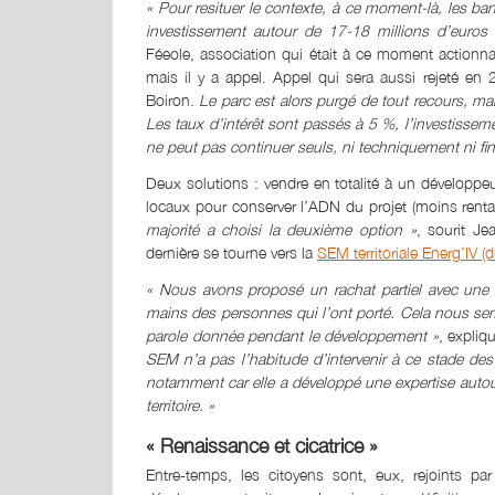
« Pour resituer le contexte, à ce moment-là, les ba
investissement autour de 17-18 millions d’euros 
Féeole, association qui était à ce moment actionna
mais il y a appel. Appel qui sera aussi rejeté en
Boiron.
Le parc est alors purgé de tout recours, 
Les taux d’intérêt sont passés à 5 %, l’investiss
ne peut pas continuer seuls, ni techniquement ni fi
Deux solutions : vendre en totalité à un développeur 
locaux pour conserver l’ADN du projet (moins renta
majorité a choisi la deuxième option »
, sourit Je
dernière se tourne vers la
SEM territoriale Energ’IV (
« Nous avons proposé un rachat partiel avec une 
mains des personnes qui l’ont porté. Cela nous sembla
parole donnée pendant le développement »
, expliq
SEM n’a pas l’habitude d’intervenir à ce stade des 
notamment car elle a développé une expertise autour
territoire. »
« Renaissance et cicatrice »
Entre-temps, les citoyens sont, eux, rejoints pa