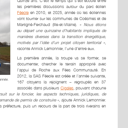
Quinze ans. C’est le temps qui s’est écoulé entre
les premières discussions autour du parc éolien
Féeole
en 2010, et 2025, année où les éoliennes
vont tourner sur les communes de Coësmes et de
Martigné-Ferchaud (Ille-et-Vilaine).
« Nous étions
au départ une quinzaine d’habitants impliqués de
manières diverses dans la transition énergétique,
motivés par l’idée d’un projet citoyen territorial »
,
raconte Annick Lemonnier, l’une d’entre eux.
La première année, la troupe va se former, se
documenter, chercher le terrain approprié avec
l’appui de Roche aux Fées Communauté. En
2012, la SAS Féeole est créée et l’année suivante,
année.
167 citoyens la rejoignent – regroupés en 37
associés dans plusieurs
Cigales
, pouvant chacune
suit sur le foncier, les aspects techniques, juridiques, de
mande de permis de construire »,
ajoute Annick Lemonnier.
a préfecture, puis un recours de la part de trois riverains en