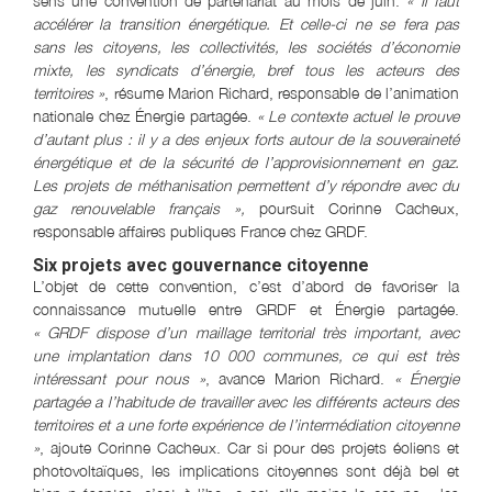
sens une convention de partenariat au mois de juin.
« Il faut
accélérer la transition énergétique. Et celle-ci ne se fera pas
sans les citoyens, les collectivités, les sociétés d’économie
mixte, les syndicats d’énergie, bref tous les acteurs des
territoires »
, résume Marion Richard, responsable de l’animation
nationale chez Énergie partagée.
« Le contexte actuel le prouve
d’autant plus : il y a des enjeux forts autour de la souveraineté
énergétique et de la sécurité de l’approvisionnement en gaz.
Les projets de méthanisation permettent d’y répondre avec du
gaz renouvelable français
»,
poursuit Corinne Cacheux,
responsable affaires publiques France chez GRDF.
Six projets avec gouvernance citoyenne
L’objet de cette convention, c’est d’abord de favoriser la
connaissance mutuelle entre GRDF et Énergie partagée.
« GRDF dispose d’un maillage territorial très important, avec
une implantation dans 10 000 communes, ce qui est très
intéressant pour nous »
, avance Marion Richard.
« Énergie
partagée a l’habitude de travailler avec les différents acteurs des
territoires et a une forte expérience de l’intermédiation citoyenne
»
, ajoute Corinne Cacheux. Car si pour des projets éoliens et
photovoltaïques, les implications citoyennes sont déjà bel et