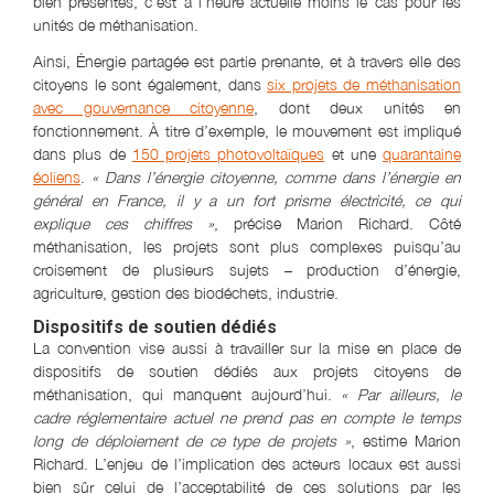
bien présentes, c’est à l’heure actuelle moins le cas pour les
unités de méthanisation.
Ainsi, Énergie partagée est partie prenante, et à travers elle des
citoyens le sont également, dans
six projets de méthanisation
avec gouvernance citoyenne
, dont deux unités en
fonctionnement. À titre d’exemple, le mouvement est impliqué
dans plus de
150 projets photovoltaïques
et une
quarantaine
éoliens
.
« Dans l’énergie citoyenne, comme dans l’énergie en
général en France, il y a un fort prisme électricité, ce qui
explique ces chiffres »
, précise Marion Richard. Côté
méthanisation, les projets sont plus complexes puisqu’au
croisement de plusieurs sujets – production d’énergie,
agriculture, gestion des biodéchets, industrie.
Dispositifs de soutien dédiés
La convention vise aussi à travailler sur la mise en place de
dispositifs de soutien dédiés aux projets citoyens de
méthanisation, qui manquent aujourd’hui.
« Par ailleurs, le
cadre réglementaire actuel ne prend pas en compte le temps
long de déploiement de ce type de projets »
, estime Marion
Richard. L’enjeu de l’implication des acteurs locaux est aussi
bien sûr celui de l’acceptabilité de ces solutions par les