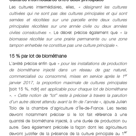
Les cultures intermédiaires, elles,
« désignent les cultures
cultivées qui ne sont pas des cultures principales et qui sont
semées et récoltées sur une parcelle entre deux cultures
principales récoltées sur une année civile ou deux années
civiles consécutives »
. Le décret précise également que
« la
biomasse récoltée sur une prairie permanente ou une zone
tampon enherbée ne constitue pas une culture principale »
.
15 % par lot de biométhane
L’arrêté précise enfin que
« pour les installations de production
de biométhane injecté dans un réseau de gaz naturel,
er
commercialisé ou consommé, mises en service après le 1
janvier 2017, la proportion maximale de cultures principales
[soit 15 %, ndlr]
est applicable pour chaque lot de biométhane
». « Cette notion de “lot” reste à préciser à travers la parution
d’un autre décret attendu avant la fin de l’année »
, ajoute Julien
Tolo de la chambre d’agriculture d’Île-de-France. Les textes
devront notamment préciser si le lot fait référence à une
quantité de biométhane injecté, à une durée de production ou
autre. Sera également précisée la façon dont les agriculteurs
er
devront justifier de la présence de la culture principale au 1