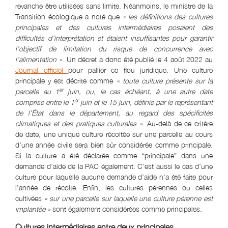
revanche être utilisées sans limite. Néanmoins, le ministre de la
Transition écologique a noté que
« les définitions des cultures
principales et des cultures intermédiaires posaient des
difficultés d’interprétation et étaient insuffisantes pour garantir
l’objectif de limitation du risque de concurrence avec
l’alimentation »
. Un décret a donc été publié le 4 août 2022 au
Journal officiel
pour pallier ce flou juridique. Une culture
principale y est décrite comme
« toute culture présente sur la
er
parcelle au 1
juin, ou, le cas échéant, à une autre date
er
comprise entre le 1
juin et le 15 juin, définie par le représentant
de l’État dans le département, au regard des spécificités
climatiques et des pratiques culturales »
. Au-delà de ce critère
de date, une unique culture récoltée sur une parcelle au cours
d’une année civile sera bien sûr considérée comme principale.
Si la culture a été déclarée comme “principale” dans une
demande d’aide de la PAC également. C’est aussi le cas d’une
culture pour laquelle aucune demande d’aide n’a été faite pour
l’année de récolte. Enfin, les cultures pérennes ou celles
cultivées
« sur une parcelle sur laquelle une culture pérenne est
implantée »
sont également considérées comme principales.
Cultures intermédiaires entre deux principales