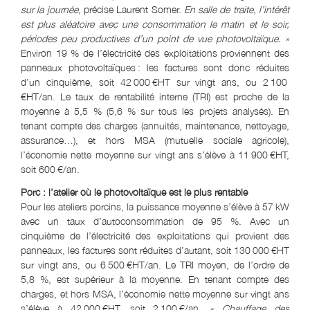
sur la journée
, précise Laurent Somer.
En salle de traite, l’intérêt
est plus aléatoire avec une consommation le matin et le soir,
périodes peu productives d’un point de vue photovoltaïque. »
Environ 19 % de l’électricité des exploitations proviennent des
panneaux photovoltaïques : les factures sont donc réduites
d’un cinquième, soit 42 000 €HT sur vingt ans, ou 2 100
€HT/an. Le taux de rentabilité interne (TRI) est proche de la
moyenne à 5,5 % (5,6 % sur tous les projets analysés). En
tenant compte des charges (annuités, maintenance, nettoyage,
assurance…), et hors MSA (mutuelle sociale agricole),
l’économie nette moyenne sur vingt ans s’élève à 11 900 €HT,
soit 600 €/an.
Porc : l’atelier où le photovoltaïque est le plus rentable
Pour les ateliers porcins, la puissance moyenne s’élève à 57 kW
avec un taux d’autoconsommation de 95 %. Avec un
cinquième de l’électricité des exploitations qui provient des
panneaux, les factures sont réduites d’autant, soit 130 000 €HT
sur vingt ans, ou 6 500 €HT/an. Le TRI moyen, de l’ordre de
5,8 %, est supérieur à la moyenne. En tenant compte des
charges, et hors MSA, l’économie nette moyenne sur vingt ans
s’élève à 42 000 €HT, soit 2 100 €/an.
« Chauffage des