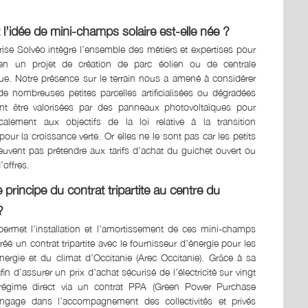
’idée de mini-champs solaire est-elle née ?
rise Solvéo intègre l’ensemble des métiers et expertises pour
en un projet de création de parc éolien ou de centrale
ue. Notre présence sur le terrain nous a amené à considérer
 de nombreuses petites parcelles artificialisées ou dégradées
ent être valorisées par des panneaux photovoltaïques pour
calement aux objectifs de la loi relative à la transition
our la croissance verte. Or elles ne le sont pas car les petits
euvent pas prétendre aux tarifs d’achat du guichet ouvert ou
’offres.
e principe du contrat tripartite au centre du
?
rmet l’installation et l’amortissement de ces mini-champs
é un contrat tripartite avec le fournisseur d’énergie pour les
’énergie et du climat d’Occitanie (Arec Occitanie). Grâce à sa
d’assurer un prix d’achat sécurisé de l’électricité sur vingt
u régime direct via un contrat PPA (Green Power Purchase
engage dans l’accompagnement des collectivités et privés