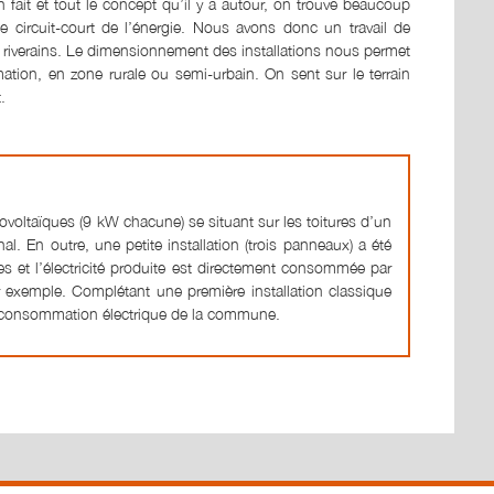
’on fait et tout le concept qu’il y a autour, on trouve beaucoup
 circuit-court de l’énergie. Nous avons donc un travail de
riverains. Le dimensionnement des installations nous permet
tion, en zone rurale ou semi-urbain. On sent sur le terrain
.
otovoltaïques (9 kW chacune) se situant sur les toitures d’un
l. En outre, une petite installation (trois panneaux) a été
 et l’électricité produite est directement consommée par
r exemple. Complétant une première installation classique
a consommation électrique de la commune.