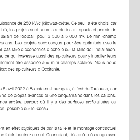
issance de 250 kWc (kilowatt-crête). Ce seuil a été choisi car
u-delà, les projets sont soumis à études d’impacts et permis de
n terrain de football, pour 3 500 à 5 000 m². Le mini-champ
ente ans. Les projets sont conçus pour être optimisés avec le
as faire d’économies d’échelle sur la taille de l’installation.
, ce qui intéresse aussi des apiculteurs pour y installer leurs
acilement être associée aux mini-champs solaires. Nous nous
cat des apiculteurs d’Occitanie.
e 6 avril 2022 à Belesta-en-Lauragais, à l’est de Toulouse, sur
aine de projets avancés et une cinquantaine dans les cartons.
e entière, partout où il y a des surfaces artificialisées ou
nt possible sur le réseau.
nt en effet atypiques de par la taille et le montage contractuel
 une faible hauteur au sol. Cependant, dès qu’on échange avec