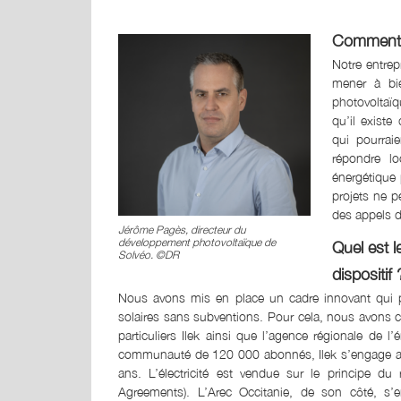
Comment l
Notre entrep
mener à bi
photovoltaïq
qu’il existe
qui pourrai
répondre lo
énergétique p
projets ne p
des appels d
Jérôme Pagès, directeur du
développement photovoltaïque de
Quel est l
Solvéo. ©DR
dispositif 
Nous avons mis en place un cadre innovant qui pe
solaires sans subventions. Pour cela, nous avons cré
particuliers Ilek ainsi que l’agence régionale de l
communauté de 120 000 abonnés, Ilek s’engage afin 
ans. L’électricité est vendue sur le principe d
Agreements). L’Arec Occitanie, de son côté, s’