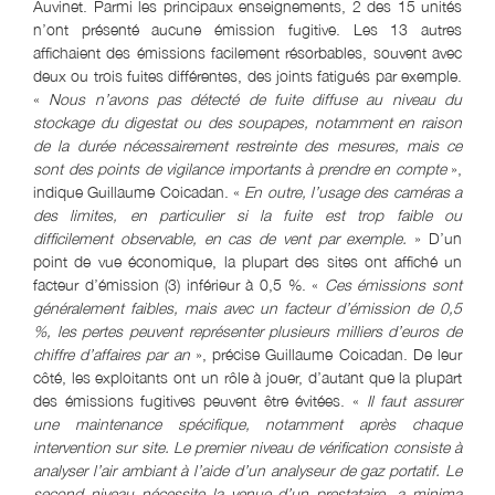
Auvinet. Parmi les principaux enseignements, 2 des 15 unités
n’ont présenté aucune émission fugitive. Les 13 autres
affichaient des émissions facilement résorbables, souvent avec
deux ou trois fuites différentes, des joints fatigués par exemple.
«
Nous n’avons pas détecté de fuite diffuse au niveau du
stockage du digestat ou des soupapes, notamment en raison
de la durée nécessairement restreinte des mesures, mais ce
sont des points de vigilance importants à prendre en compte
»,
indique Guillaume Coicadan. «
En outre, l’usage des caméras a
des limites, en particulier si la fuite est trop faible ou
difficilement observable, en cas de vent par exemple.
» D’un
point de vue économique, la plupart des sites ont affiché un
facteur d’émission (3) inférieur à 0,5 %. «
Ces émissions sont
généralement faibles, mais avec un facteur d’émission de 0,5
%, les pertes peuvent représenter plusieurs milliers d’euros de
chiffre d’affaires par an
», précise Guillaume Coicadan. De leur
côté, les exploitants ont un rôle à jouer, d’autant que la plupart
des émissions fugitives peuvent être évitées. «
Il faut assurer
une maintenance spécifique, notamment après chaque
intervention sur site. Le premier niveau de vérification consiste à
analyser l’air ambiant à l’aide d’un analyseur de gaz portatif. Le
second niveau nécessite la venue d’un prestataire, a minima