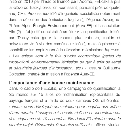
Initié en 2019 par l’Inrae et financé par l’Ademe, FELeaks a pris
la relève de TrackyLeaks, en réunissant, pendant près de quatre
ans, CH4 Process (société d’ingénierie spécialisée notamment
dans la détection des émissions fugitives), l’Agence Auvergne-
Rhône-Alpes Énergie Environnement (Aura-EE) et l’association
Aile (2). L’objectif consistait à améliorer la quantification initiée
par TrackyLeaks (pour la rendre plus robuste, rapide et
polyvalente vis-à-vis des caméras utilisées), mais également à
sensibiliser les exploitants à la détection d’émissions fugitives.
«
Les enjeux sont à la fois d’ordre économique (pertes de
production), environnemental (émission de gaz à effet de serre)
et sécuritaire (risques d’intoxication, etc.
) », assure Guillaume
Coicadan, chargé de mission à l’agence Aura-EE.
L’importance d’une bonne maintenance
Dans le cadre de FELeaks, une campagne de quantification a
été menée sur 15 sites de méthanisation représentatifs du
paysage français et à l’aide de deux caméras OGI différentes.
«
Nous avons développé une solution pour acquérir des vidéos
d’une minute. L’analyse est ensuite réalisée en laboratoire sur
des séquences de 10 secondes. Elle durait 30 minutes dans le
premier projet. Désormais, 9 minutes suffisent
», affirme Nicolas