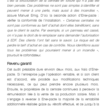
c’est la structuration de la centrale en toiture qui n’a pas été
bien pensée. Ces problèmes ne sont pas simples à identifier et
peuvent mener à une perte, mais aussi à des incendies »
,
assure Manuel Emig. D’où la seconde action d’Ener-pacte :
vérifier la conformité de l’installation.
« Certaines centrales ne
sont pas conformes au tarif d’achat dont elles bénéficient, sans
que le client le sache. Par exemple, si un panneau est cassé,
on n’a pas le droit de le remplacer sans demander l’autorisation
à EDF. Des clients l’ont fait sans le savoir. Le risque est de
perdre le tarif d’achat en cas de contrôle. Nous identifions aussi
tous les problèmes qui pourraient mener à un incendie »,
poursuit le cofondateur.
Revenu garanti
Cet audit préalable dure environ deux mois, aux frais d’Ener-
pacte. Si l’entreprise juge l’opération rentable, et si son client
est d’accord, elle procède aux modifications techniques
nécessaires, ce qui peut prendre encore plusieurs mois.
Ensuite, le propriétaire de la centrale continuera à percevoir la
rémunération liée à la vente de sa production solaire. Mais il
s’engage à reverser à Ener-pacte la majorité de la rentabilité
additionnelle réalisée grâce au rétrofit effectué, et ce jusqu’à la