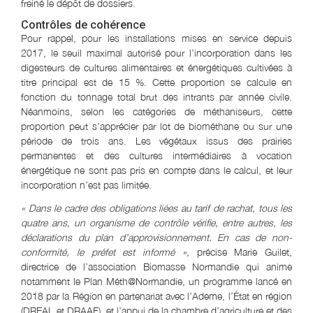
freiné le dépôt de dossiers.
Contrôles de cohérence
Pour rappel, pour les installations mises en service depuis
2017, le seuil maximal autorisé pour l’incorporation dans les
digesteurs de cultures alimentaires et énergétiques cultivées à
titre principal est de 15 %. Cette proportion se calcule en
fonction du tonnage total brut des intrants par année civile.
Néanmoins, selon les catégories de méthaniseurs, cette
proportion peut s’apprécier par lot de biométhane ou sur une
période de trois ans. Les végétaux issus des prairies
permanentes et des cultures intermédiaires à vocation
énergétique ne sont pas pris en compte dans le calcul, et leur
incorporation n’est pas limitée.
« Dans le cadre des obligations liées au tarif de rachat, tous les
quatre ans, un organisme de contrôle vérifie, entre autres, les
déclarations du plan d’approvisionnement. En cas de non-
conformité, le préfet est informé »,
précise Marie Guilet,
directrice de l’association Biomasse Normandie qui anime
notamment le Plan Méth@Normandie, un programme lancé en
2018 par la Région en partenariat avec l’Ademe, l’État en région
(DREAL et DRAAF), et l’appui de la chambre d’agriculture et des