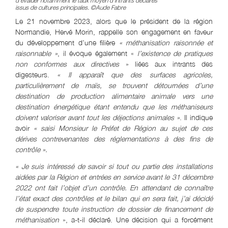
d’évaluer notamment le taux moyen d’intrants déclarés
issus de cultures principales. ©Aude Fabre
Le 21 novembre 2023, alors que le président de la région
Normandie, Hervé Morin, rappelle son engagement en faveur
du développement d’une filière
« méthanisation raisonnée et
raisonnable »
, il évoque également «
l’existence de pratiques
non conformes aux directives
» liées aux intrants des
digesteurs.
« Il apparaît que des surfaces agricoles,
particulièrement de maïs, se trouvent détournées d’une
destination de production alimentaire animale vers une
destination énergétique étant entendu que les méthaniseurs
doivent valoriser avant tout les déjections animales »
. Il indique
avoir
« saisi Monsieur le Préfet de Région au sujet de ces
dérives contrevenantes des réglementations à des fins de
contrôle ».
« Je suis intéressé de savoir si tout ou partie des installations
aidées par la Région et entrées en service avant le 31 décembre
2022 ont fait l’objet d’un contrôle. En attendant de connaître
l’état exact des contrôles et le bilan qui en sera fait, j’ai décidé
de suspendre toute instruction de dossier de financement de
méthanisation
», a-t-il déclaré. Une décision qui a forcément