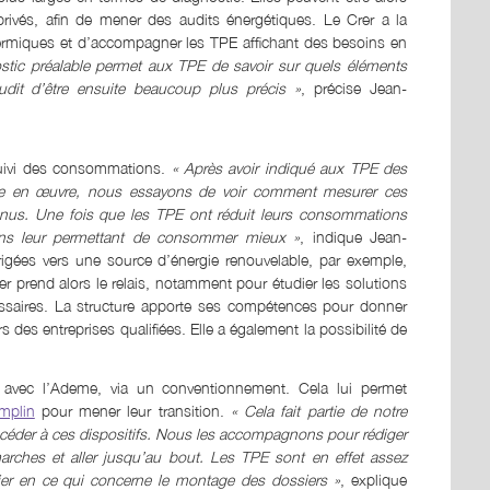
s privés, afin de mener des audits énergétiques. Le Crer a la
hermiques et d’accompagner les TPE affichant des besoins en
stic préalable permet aux TPE de savoir sur quels éléments
 audit d’être ensuite beaucoup plus précis »
, précise Jean-
suivi des consommations.
« Après avoir indiqué aux TPE des
ttre en œuvre, nous essayons de voir comment mesurer ces
tenus. Une fois que les TPE ont réduit leurs consommations
ons leur permettant de consommer mieux »
, indique Jean-
rigées vers une source d’énergie renouvelable, par exemple,
rer prend alors le relais, notamment pour étudier les solutions
cessaires. La structure apporte ses compétences pour donner
s des entreprises qualifiées. Elle a également la possibilité de
le avec l’Ademe, via un conventionnement. Cela lui permet
mplin
pour mener leur transition.
« Cela fait partie de notre
céder à ces dispositifs. Nous les accompagnons pour rédiger
arches et aller jusqu’au bout. Les TPE sont en effet assez
ulier en ce qui concerne le montage des dossiers »
, explique