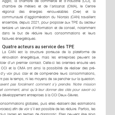
Agglo, la chambre de commerce et d’industrie (CCI), la
chambre de métiers et de l’artisanat (CMA), le Centre
régional des énergies renouvelables (Crer) et la
communauté d’agglomération du Niortais (CAN) travaillent
ensemble, depuis 2021, pour proposer aux TPE du secteur
tertiaire un service d’information et de conseil, notamment
dans le but de réduire leurs consommations et leurs
factures énergétiques.
Quatre acteurs au service des TPE
La CAN est la structure porteuse de la plateforme de
rénovation énergétique, mais les entreprises peuvent se
cier d’un premier contact. Celle-ci les orientera ensuite vers
CCI et la CMA ont ainsi la possibilité de réaliser des pré-
d’y voir plus clair et de comprendre leurs consommations,
nt pas le temps, ni les moyens de se pencher sur la question.
savent pas forcément comment s’y prendre. Notre mission
et comment, ainsi qu’à leur donner des clés pour savoir où
 développement entreprises à la CCI Deux-Sèvres.
consommations globales, puis elles réalisent des estimations
ocess) afin de voir s’il est possible de les réduire. Parfois, les
us larges en termes de diagnostic. Elles peuvent être alors