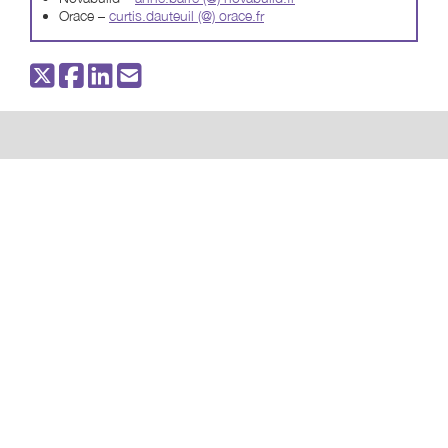
Orace –
curtis.dauteuil (@) orace.fr