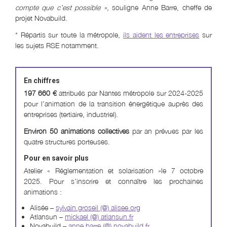
compte que c’est possible »
, souligne Anne Barre, cheffe de
projet Novabuild.
* Répartis sur toute la métropole,
ils aident les entreprises
sur
les sujets RSE notamment.
En chiffres
197 660 €
attribués par Nantes métropole sur 2024-2025
pour l’animation de la transition énergétique auprès des
entreprises (tertiaire, industriel).
Environ 50 animations collectives
par an prévues par les
quatre structures porteuses.
Pour en savoir plus
Atelier « Réglementation et solarisation »le 7 octobre
2025. Pour s’inscrire et connaître les prochaines
animations :
Alisée –
sylvain.groseil (@)
alisee.org
Atlansun –
mickael (@)
atlansun.fr
Novabuild –
anne.barre (@) novabuild.fr