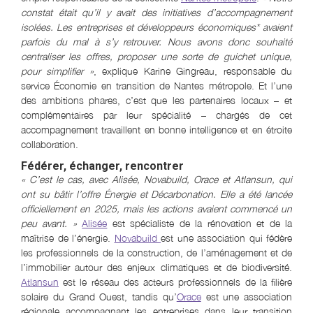
constat était qu’il y avait des initiatives d’accompagnement
isolées. Les entreprises et développeurs économiques* avaient
parfois du mal à s’y retrouver. Nous avons donc souhaité
centraliser les offres, proposer une sorte de guichet unique,
pour simplifier »
, explique Karine Gingreau, responsable du
service Économie en transition de Nantes métropole. Et l’une
des ambitions phares, c’est que les partenaires locaux – et
complémentaires par leur spécialité – chargés de cet
accompagnement travaillent en bonne intelligence et en étroite
collaboration.
Fédérer, échanger, rencontrer
« C’est le cas, avec Alisée, Novabuild, Orace et Atlansun, qui
ont su bâtir l’offre Énergie et Décarbonation. Elle a été lancée
officiellement en 2025, mais les actions avaient commencé un
peu avant. »
Alisée
est spécialiste de la rénovation et de la
maîtrise de l’énergie.
Novabuild
est une association qui fédère
les professionnels de la construction, de l’aménagement et de
l’immobilier autour des enjeux climatiques et de biodiversité.
Atlansun
est le réseau des acteurs professionnels de la filière
solaire du Grand Ouest, tandis qu’
Orace
est une association
régionale accompagnant les entreprises dans leur transition