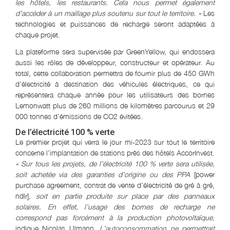
les hôtels, les restaurants. Cela nous permet également
d’accéder à un maillage plus soutenu sur tout le territoire. »
Les
technologies et puissances de recharge seront adaptées à
chaque projet.
La plateforme sera supervisée par GreenYellow, qui endossera
aussi les rôles de développeur, constructeur et opérateur. Au
total, cette collaboration permettra de fournir plus de 450 GWh
d’électricité à destination des véhicules électriques, ce qui
représentera chaque année pour les utilisateurs des bornes
Lemonwatt plus de 260 millions de kilomètres parcourus et 29
000 tonnes d’émissions de CO2 évitées.
De l’électricité 100 % verte
Le premier projet qui verra le jour mi-2023 sur tout le territoire
concerne l’implantation de stations près des hôtels AccorInvest.
« Sur tous les projets, de l’électricité 100 % verte sera utilisée,
soit achetée via des garanties d’origine ou des PPA
[power
purchase agreement, contrat de vente d’électricité de gré à gré,
ndlr]
, soit en partie produite sur place par des panneaux
solaires. En effet, l’usage des bornes de recharge ne
correspond pas forcément à la production photovoltaïque
,
indique Nicolas Ulmann.
L’autoconsommation ne permettrait