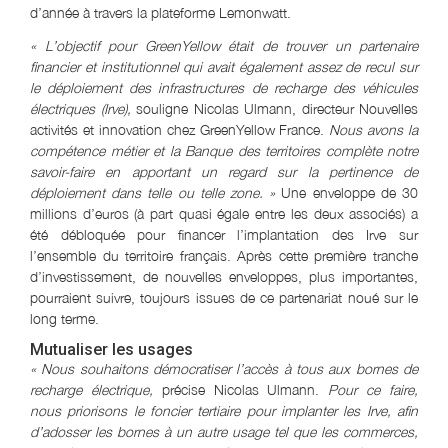
d’année à travers la plateforme Lemonwatt.
« L’objectif pour GreenYellow était de trouver un partenaire
financier et institutionnel qui avait également assez de recul sur
le déploiement des infrastructures de recharge des véhicules
électriques (Irve),
souligne Nicolas Ulmann, directeur Nouvelles
activités et innovation chez GreenYellow France.
Nous avons la
compétence métier et la Banque des territoires complète notre
savoir-faire en apportant un regard sur la pertinence de
déploiement dans telle ou telle zone. »
Une enveloppe de 30
millions d’euros (à part quasi égale entre les deux associés) a
été débloquée pour financer l’implantation des Irve sur
l’ensemble du territoire français. Après cette première tranche
d’investissement, de nouvelles enveloppes, plus importantes,
pourraient suivre, toujours issues de ce partenariat noué sur le
long terme.
Mutualiser les usages
« Nous souhaitons démocratiser l’accès à tous aux bornes de
recharge électrique,
précise Nicolas Ulmann.
Pour ce faire,
nous priorisons le foncier tertiaire pour implanter les Irve, afin
d’adosser les bornes à un autre usage tel que les commerces,