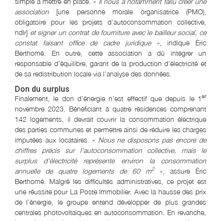
simple à mettre en place. «
Il nous a notamment fallu créer une
association
[une personne morale organisatrice (PMO),
obligatoire pour les projets d’autoconsommation collective,
ndlr]
et signer un contrat de fourniture avec le bailleur social, ce
constat faisant office de cadre juridique
», indique Éric
Berthomé. En outre, cette association a dû intégrer un
responsable d’équilibre, garant de la production d’électricité et
de sa redistribution locale via l’analyse des données.
Don du surplus
er
Finalement, le don d’énergie n’est effectif que depuis le 1
novembre 2023. Bénéficiant à quatre résidences comprenant
142 logements, il devrait couvrir la consommation électrique
des parties communes et permettre ainsi de réduire les charges
imputées aux locataires. «
Nous ne disposons pas encore de
chiffres précis sur l’autoconsommation collective, mais le
surplus d’électricité représente environ la consommation
2
annuelle de quatre logements de 60 m
», assure Éric
Berthomé. Malgré les difficultés administratives, ce projet est
une réussite pour La Poste Immobilier. Avec la hausse des prix
de l’énergie, le groupe entend développer de plus grandes
centrales photovoltaïques en autoconsommation. En revanche,