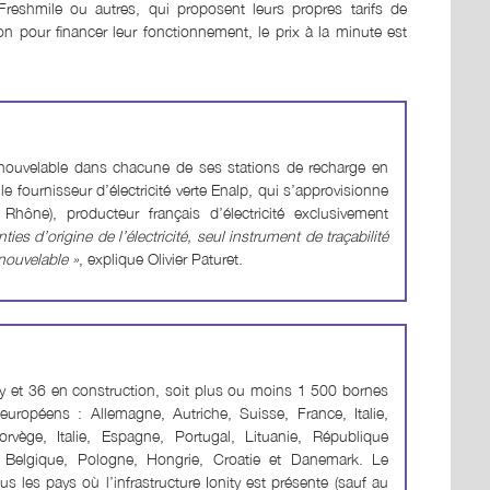
reshmile ou autres, qui proposent leurs propres tarifs de
pour financer leur fonctionnement, le prix à la minute est
enouvelable dans chacune de ses stations de recharge en
e fournisseur d’électricité verte Enalp, qui s’approvisionne
ône), producteur français d’électricité exclusivement
ies d’origine de l’électricité, seul instrument de traçabilité
enouvelable »
, explique Olivier Paturet.
y et 36 en construction, soit plus ou moins 1 500 bornes
uropéens : Allemagne, Autriche, Suisse, France, Italie,
rvège, Italie, Espagne, Portugal, Lituanie, République
, Belgique, Pologne, Hongrie, Croatie et Danemark. Le
s les pays où l’infrastructure Ionity est présente (sauf au