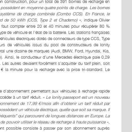
n construction, pour un total de 391 bornes de recharge en
ity possèdent en moyenne quatre points de charge. Les bornes
n système de charge combinée (Combo CCS). En France, le
dard de 50 kWh (CCS, Type 2 et Chademo) »
, indique Olivier
il faut compter entre 20 et 40 minutes pour récupérer 80 %
e de véhicule et l’état de la batterie. Les stations françaises
 véhicules électriques dotés de connecteurs de type CCS, Type
rs de véhicules issus du pool de constructeurs de Ionity
u total une dizaine de marques (Audi, BMW, Ford, Hyundai, Kia,
. Ainsi, le conducteur d’une Mercedes électrique paie 0,29
Les autres devaient forcément s’acquitter du tarif plein, soit
€ la minute pour la recharge avec la prise tri-standard. Le
re d’abonnement permettant aux véhicules à recharge rapide
céder à un tarif réduit.
« Le Ionity passeport est un nouveau
bonnement de 17,99 €/mois afin d’obtenir un tarif réduit par
possèdent un véhicule électrique, quelle que soit sa marque. Il
rs fréquents” qui parcourent de longues distances en Europe. La
de pouvoir utiliser le réseau de recharge à haute puissance »
,
ment possible consiste à passer par son abonnement auprès