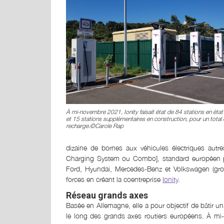
À mi-novembre 2021, Ionity faisait état de 84 stations en éta
et 15 stations supplémentaires en construction, pour un tota
recharge.©Carole Rap
dizaine de bornes aux véhicules électriques aut
Charging System ou Combo], standard européen p
Ford, Hyundai, Mercedes-Benz et Volkswagen (group
forces en créant la coentreprise
Ionity
.
Réseau grands axes
Basée en Allemagne, elle a pour objectif de bâtir 
le long des grands axes routiers européens. À mi-n