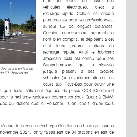
L’un des leviers de l’essor des
véhicules électriques, c’est la
recharge rapide. Celle-ci est encore
plus cruciale pour les professionnels,
surtout sur de longues distances.
Certains constructeurs automobiles
l’ont bien compris, et déploient à cet
effet leurs propres stations de
recharge rapide. Ainsi le fabricant
américain Tesla est connu pour ses
Superchargeurs, qu’il a réservés
t de marche en France
jusqu’à présent à ses propres
l de 391 bornes de
véhicules (une expérimentation est en
cours aux Pays-Bas pour ouvrir une
res que Tesla, s’ils sont équipés de prises CCS [Combined
our la recharge rapide en courant continu). Quant à BMW,
e qui détient Audi et Porsche), ils ont choisi d’unir leurs
un réseau de bornes de recharge électrique de haute puissance
ovembre 2021, Ionity faisait état de 84 stations en état de