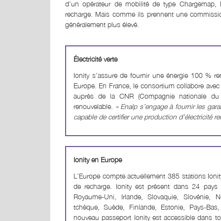
d’un opérateur de mobilité de type Chargemap, F
recharge. Mais comme ils prennent une commission 
généralement plus élevé.
Électricité verte
Ionity s’assure de fournir une énergie 100 % r
Europe. En France, le consortium collabore avec l
auprès de la CNR (Compagnie nationale du Rh
renouvelable.
« Enalp s’engage à fournir les garant
capable de certifier une production d’électricité r
Ionity en Europe
L’Europe compte actuellement 385 stations Ionit
de recharge. Ionity est présent dans 24 pays e
Royaume-Uni, Irlande, Slovaquie, Slovénie, No
tchèque, Suède, Finlande, Estonie, Pays-Bas
nouveau passeport Ionity est accessible dans tou