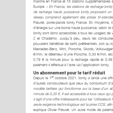
marche en France et 15 stations supplémentaires e
Europe.
« En France, les stations de recharge Ion
de recharge haute puissance Ionity proposent u
réseau comprend également des prises tri-stan
Paturet, porte-parole Ionity France. En moyenne, 
d’énergie sur une borne haute puissance, selon le typ
Ionity sont donc accessibles à tous les usagers de
2 et Chademo. Jusqu’à peu, seuls les conducteu
pouvaient bénéficier de tarifs préférentiels, soit a
Mercedes-Benz, Mini, Porsche, Skoda, Volkswagen)
€/min, le détenteur d’une Porsche, 0,33 €/min, etc. 
0,79 € la minute pour la recharge rapide et 0,39 
paiement s’effectue à l’acte
via
l’application Ionity.
Un abonnement pour le tarif réduit
er
Depuis le 1
octobre 2021, Ionity a lancé une off
d’autres constructeurs que ceux du consortium d’ac
modèle tarifaire qui fonctionne sur la base d’un a
minute de 0,35 €. Il est accessible à tous ceux qui 
s’agit d’une offre intéressante pour les “utilisateu
seule exigence technologique est la prise CCS, afin 
explique Olivier Paturet. Un autre mode de paie