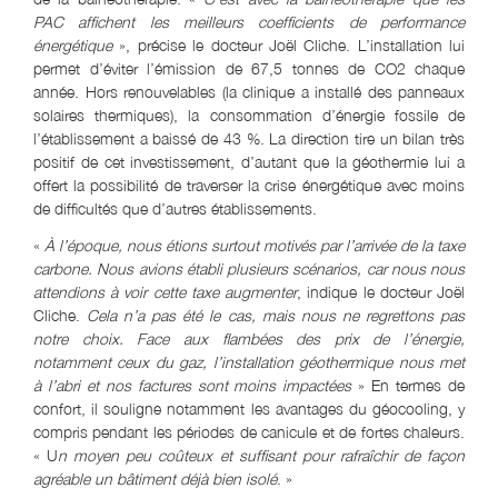
PAC affichent les meilleurs coefficients de performance
énergétique
», précise le docteur Joël Cliche. L’installation lui
permet d’éviter l’émission de 67,5 tonnes de CO2 chaque
année. Hors renouvelables (la clinique a installé des panneaux
solaires thermiques), la consommation d’énergie fossile de
l’établissement a baissé de 43 %. La direction tire un bilan très
positif de cet investissement, d’autant que la géothermie lui a
offert la possibilité de traverser la crise énergétique avec moins
de difficultés que d’autres établissements.
«
À l’époque, nous étions surtout motivés par l’arrivée de la taxe
carbone. Nous avions établi plusieurs scénarios, car nous nous
attendions à voir cette taxe augmenter
, indique le docteur Joël
Cliche.
Cela n’a pas été le cas, mais nous ne regrettons pas
notre choix. Face aux flambées des prix de l’énergie,
notamment ceux du gaz, l’installation géothermique nous met
à l’abri et nos factures sont moins impactées
» En termes de
confort, il souligne notamment les avantages du géocooling, y
compris pendant les périodes de canicule et de fortes chaleurs.
« U
n moyen peu coûteux et suffisant pour rafraîchir de façon
agréable un bâtiment déjà bien isolé
. »