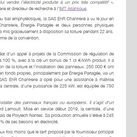
ui vendre l’électricité produite à un prix très compétitif »
,
rie et directeur de recherche à l’
IMT Atlantique
.
 au bail emphytéotique), la SAS EnR Chantrerie a vu le jour en
 Chantrerie, Énergie Partagée et deux personnes physiques
té a mis gracieusement à disposition sa toiture pendant 22 ans.
terme de la convention.
uréat d’un appel à projets de la Commission de régulation de
à 100 %, avec à la clé un bonus de 1 ct €/kWh produit. Il a
n de la toiture et l’installation des panneaux. 250 000 € ont
en fonds propres, principalement par Énergie Partagée, via un
a SAS EnR Chantrerie a opté pour une assistance à maîtrise
. La centrale, d’une puissance de 225 kW, est équipée de 750
nstaller des panneaux français ou européens. Il s’agit d’un
rd Lemoult. Mise en service début 2019, la centrale, d’une
ssais de Polytech Nantes. Sa production annuelle s’élève à 245
% de ses besoins en électricité.
ux fois moins que le tarif proposé par le fournisseur principal