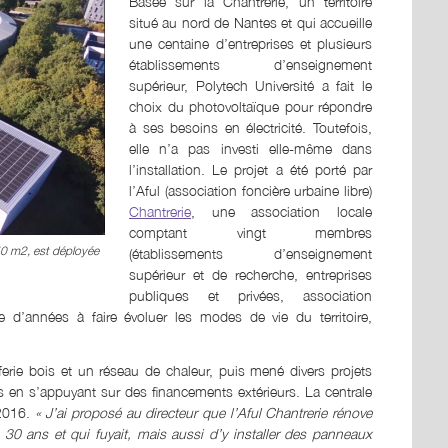
Basée sur la Chantrerie, un territoire
situé au nord de Nantes et qui accueille
une centaine d’entreprises et plusieurs
établissements d’enseignement
supérieur, Polytech Université a fait le
choix du photovoltaïque pour répondre
à ses besoins en électricité. Toutefois,
elle n’a pas investi elle-même dans
l’installation. Le projet a été porté par
l’Aful (association foncière urbaine libre)
Chantrerie
, une association locale
comptant vingt membres
250 m2, est déployée
(établissements d’enseignement
supérieur et de recherche, entreprises
publiques et privées, association
e d’années à faire évoluer les modes de vie du territoire,
fferie bois et un réseau de chaleur, puis mené divers projets
urs en s’appuyant sur des financements extérieurs. La centrale
 2016.
« J’ai proposé au directeur que l’Aful Chantrerie rénove
de 30 ans et qui fuyait, mais aussi d’y installer des panneaux