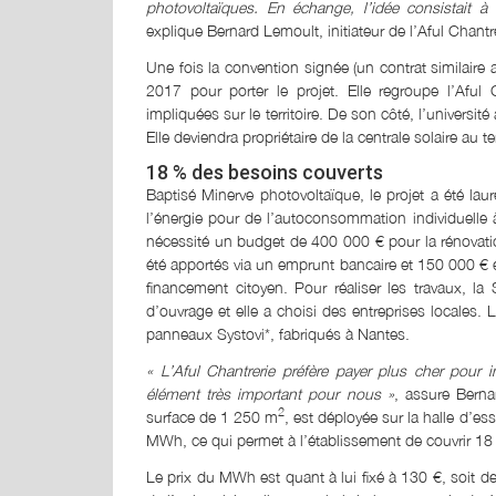
photovoltaïques. En échange, l’idée consistait à l
explique Bernard Lemoult, initiateur de l’Aful Chantre
Une fois la convention signée (un contrat similaire
2017 pour porter le projet. Elle regroupe l’Aful
impliquées sur le territoire. De son côté, l’universi
Elle deviendra propriétaire de la centrale solaire au 
18 % des besoins couverts
Baptisé Minerve photovoltaïque, le projet a été la
l’énergie pour de l’autoconsommation individuelle 
nécessité un budget de 400 000 € pour la rénovatio
été apportés via un emprunt bancaire et 150 000 € 
financement citoyen. Pour réaliser les travaux, l
d’ouvrage et elle a choisi des entreprises locales
panneaux Systovi*, fabriqués à Nantes.
« L’Aful Chantrerie préfère payer plus cher pour i
élément très important pour nous »
, assure Berna
2
surface de 1 250 m
, est déployée sur la halle d’e
MWh, ce qui permet à l’établissement de couvrir 18 
Le prix du MWh est quant à lui fixé à 130 €, soit de