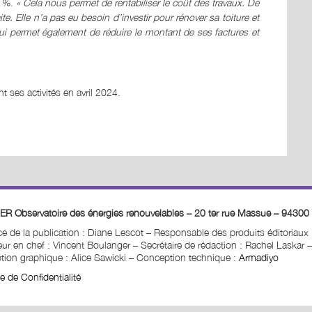
4 %.
« Cela nous permet de rentabiliser le coût des travaux. De
te. Elle n’a pas eu besoin d’investir pour rénover sa toiture et
 lui permet également de réduire le montant de ses factures et
t ses activités en avril 2024.
ER Observatoire des énergies renouvelables – 20 ter rue Massue – 94300 
ice de la publication : Diane Lescot
–
Responsable des produits éditoriaux
ur en chef : Vincent Boulanger – Secrétaire de rédaction : Rachel Laskar
–
ion graphique : Alice Sawicki
–
Conception technique :
Armadiyo
ue de Confidentialité