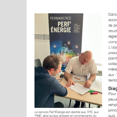
Dans
acco
de pl
stru
régl
comp
L’obj
press
plan
colle
métie
aux 
terri
Dia
Pour 
peuve
remp
princ
Le service Perf’Énergie est destiné aux TPE, aux
puis
PME, ainsi qu’aux artisans et commerçants du