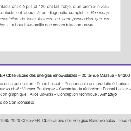
acts ont été pris et 120 ont fait l’objet d’un premier niveau
6 contacts ont abouti à un diagnostic complet. «
Beaucoup
ugmentation de leurs factures, ou sont persuadées que les
des.
» Le bouche-à-oreille doit encore faire son œuvre.
ER Observatoire des énergies renouvelables – 20 ter rue Massue – 94300 
ice de la publication : Diane Lescot
–
Responsable des produits éditoriaux
ur en chef : Vincent Boulanger – Secrétaire de rédaction : Rachel Laskar
–
ion graphique : Alice Sawicki
–
Conception technique :
Armadiyo
ue de Confidentialité
1985-2026 Observ'ER, Observatoire des Énergies Renouvelables - Tous dr