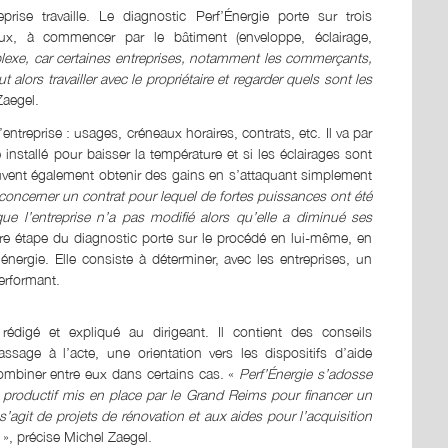
reprise travaille. Le diagnostic Perf’Énergie porte sur trois
aux, à commencer par le bâtiment (enveloppe, éclairage,
lexe, car certaines entreprises, notamment les commerçants,
t alors travailler avec le propriétaire et regarder quels sont les
Zaegel.
entreprise : usages, créneaux horaires, contrats, etc. Il va par
 installé pour baisser la température et si les éclairages sont
 peuvent également obtenir des gains en s’attaquant simplement
concerner un contrat pour lequel de fortes puissances ont été
ue l’entreprise n’a pas modifié alors qu’elle a diminué ses
re étape du diagnostic porte sur le procédé en lui-même, en
nergie. Elle consiste à déterminer, avec les entreprises, un
erformant.
rédigé et expliqué au dirigeant. Il contient des conseils
ssage à l’acte, une orientation vers les dispositifs d’aide
ombiner entre eux dans certains cas. «
Perf’Énergie s’adosse
t productif mis en place par le Grand Reims pour financer un
l s’agit de projets de rénovation et aux aides pour l’acquisition
», précise Michel Zaegel.