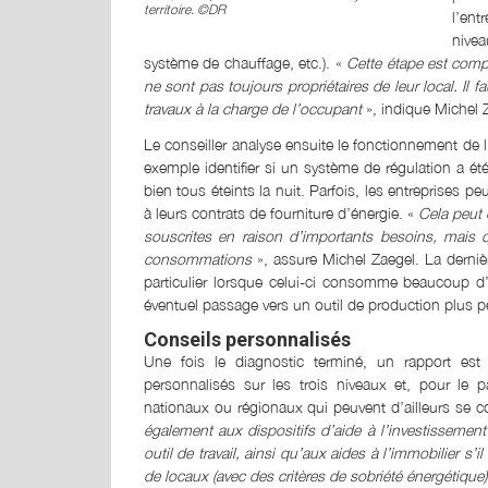
territoire. ©DR
l’ent
nive
système de chauffage, etc.). «
Cette étape est comp
ne sont pas toujours propriétaires de leur local. Il fau
travaux à la charge de l’occupant
», indique Michel 
Le conseiller analyse ensuite le fonctionnement de l’
exemple identifier si un système de régulation a été
bien tous éteints la nuit. Parfois, les entreprises
à leurs contrats de fourniture d’énergie. «
Cela peut 
souscrites en raison d’importants besoins, mais q
consommations
», assure Michel Zaegel. La derniè
particulier lorsque celui-ci consomme beaucoup d’é
éventuel passage vers un outil de production plus p
Conseils personnalisés
Une fois le diagnostic terminé, un rapport est 
personnalisés sur les trois niveaux et, pour le pa
nationaux ou régionaux qui peuvent d’ailleurs se c
également aux dispositifs d’aide à l’investissemen
outil de travail, ainsi qu’aux aides à l’immobilier s’i
de locaux (avec des critères de sobriété énergétique)