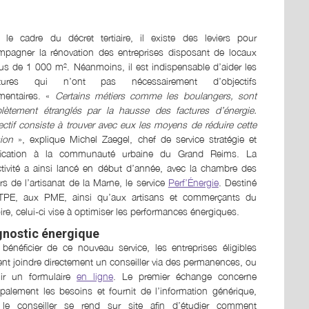
 le cadre du décret tertiaire, il existe des leviers pour
mpagner la rénovation des entreprises disposant de locaux
us de 1 000 m². Néanmoins, il est indispensable d’aider les
ctures qui n’ont pas nécessairement d’objectifs
ementaires. «
Certains métiers comme les boulangers, sont
lètement étranglés par la hausse des factures d’énergie.
ectif consiste à trouver avec eux les moyens de réduire cette
ion
», explique Michel Zaegel, chef de service stratégie et
ification à la communauté urbaine du Grand Reims. La
ctivité a ainsi lancé en début d’année, avec la chambre des
rs de l’artisanat de la Marne, le service
Perf’Énergie
. Destiné
TPE, aux PME, ainsi qu’aux artisans et commerçants du
toire, celui-ci vise à optimiser les performances énergiques.
gnostic énergique
bénéficier de ce nouveau service, les entreprises éligibles
nt joindre directement un conseiller via des permanences, ou
lir un formulaire
en ligne
. Le premier échange concerne
ipalement les besoins et fournit de l’information générique,
 le conseiller se rend sur site afin d’étudier comment