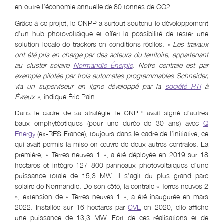
en outre l’économie annuelle de 80 tonnes de CO2.
Grâce à ce projet, le CNPP a surtout soutenu le développement
d’un hub photovoltaïque et offert la possibilité de tester une
solution locale de trackers en conditions réelles.
« Les travaux
ont été pris en charge par des acteurs du territoire, appartenant
au cluster solaire
Normandie Énergie
. Notre centrale est par
exemple pilotée par trois automates programmables Schneider,
via un superviseur en ligne développé par la
société RTI
à
Évreux »
, indique Éric Pain.
Dans le cadre de sa stratégie, le CNPP avait signé d’autres
baux emphytéotiques (pour une durée de 30 ans) avec
Q
Energy
(ex-RES France), toujours dans le cadre de l’initiative, ce
qui avait permis la mise en œuvre de deux autres centrales. La
première, « Terres neuves 1 », a été déployée en 2019 sur 18
hectares et intègre 127 800 panneaux photovoltaïques d’une
puissance totale de 15,3 MW. Il s’agit du plus grand parc
solaire de Normandie. De son côté, la centrale « Terres neuves 2
», extension de « Terres neuves 1 », a été inaugurée en mars
2022. Installée sur 16 hectares par
CVE
en 2020, elle affiche
une puissance de 13,3 MW. Fort de ces réalisations et de