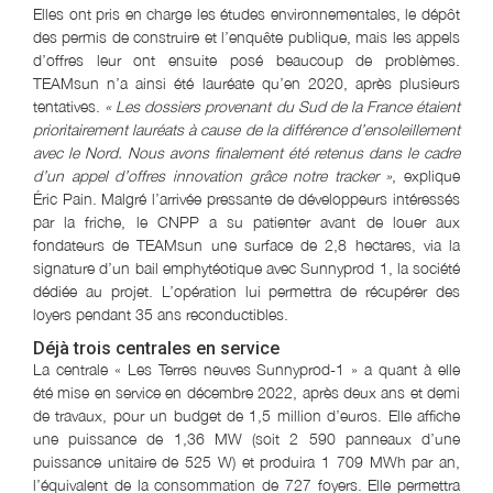
Elles ont pris en charge les études environnementales, le dépôt
des permis de construire et l’enquête publique, mais les appels
d’offres leur ont ensuite posé beaucoup de problèmes.
TEAMsun n’a ainsi été lauréate qu’en 2020, après plusieurs
tentatives.
« Les dossiers provenant du Sud de la France étaient
prioritairement lauréats à cause de la différence d’ensoleillement
avec le Nord. Nous avons finalement été retenus dans le cadre
d’un appel d’offres innovation grâce notre tracker »
, explique
Éric Pain. Malgré l’arrivée pressante de développeurs intéressés
par la friche, le CNPP a su patienter avant de louer aux
fondateurs de TEAMsun une surface de 2,8 hectares, via la
signature d’un bail emphytéotique avec Sunnyprod 1, la société
dédiée au projet. L’opération lui permettra de récupérer des
loyers pendant 35 ans reconductibles.
Déjà trois centrales en service
La centrale « Les Terres neuves Sunnyprod-1 » a quant à elle
été mise en service en décembre 2022, après deux ans et demi
de travaux, pour un budget de 1,5 million d’euros. Elle affiche
une puissance de 1,36 MW (soit 2 590 panneaux d’une
puissance unitaire de 525 W) et produira 1 709 MWh par an,
l’équivalent de la consommation de 727 foyers. Elle permettra