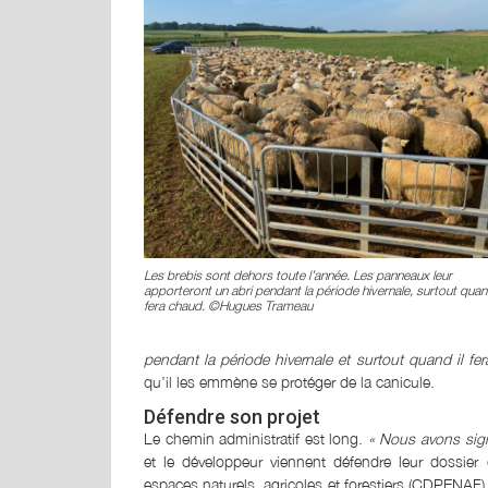
Les brebis sont dehors toute l’année. Les panneaux leur
apporteront un abri pendant la période hivernale, surtout quand
fera chaud. ©Hugues Trameau
pendant la période hivernale et surtout quand il fe
qu’il les emmène se protéger de la canicule.
Défendre son projet
Le chemin administratif est long.
« Nous avons sign
et le développeur viennent défendre leur dossie
espaces naturels, agricoles et forestiers (CDPENAF). 