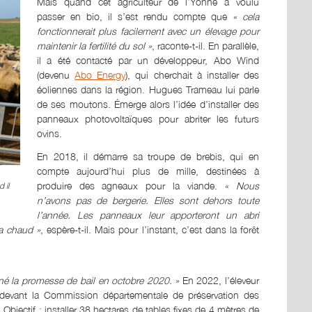
Mais quand cet agriculteur de l’Yonne a voulu
passer en bio, il s’est rendu compte que
« cela
fonctionnerait plus facilement avec un élevage pour
maintenir la fertilité du sol »
, raconte-t-il. En parallèle,
il a été contacté par un développeur, Abo Wind
(devenu
Abo Energy
), qui cherchait à installer des
éoliennes dans la région. Hugues Trameau lui parle
de ses moutons. Émerge alors l’idée d’installer des
panneaux photovoltaïques pour abriter les futurs
ovins.
En 2018, il démarre sa troupe de brebis, qui en
compte aujourd’hui plus de mille, destinées à
produire des agneaux pour la viande.
« Nous
 il
n’avons pas de bergerie. Elles sont dehors toute
l’année. Les panneaux leur apporteront un abri
ra chaud »
, espère-t-il. Mais pour l’instant, c’est dans la forêt
é la promesse de bail en octobre 2020. »
En 2022, l’éleveur
r devant la Commission départementale de préservation des
Objectif : installer 38 hectares de tables fixes de 4 mètres de