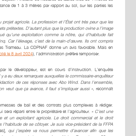
stance de 1 à 3 mètres par rapport au sol, sur les parties les
u projet agricole. La profession et l’État ont très peur que les
jets prétextes. D’autant plus que la production ovine a l’image
qué qu’une exploitation comme la nôtre, qui d’habitude fait
nq. Car l’élevage, c’est de la main-d’œuvre. Ils ont compris
es Trameau. La CDPNAF donne un avis favorable. Mais en
lié le 8 avril 2024
), l’administration préfère temporiser.
r le développeur, est en cours d’instruction. L’enquête
Il y a eu deux remarques auxquelles le commissaire-enquêteur
rédaction de ces réponses avec Abo Wind. Dans l’ensemble,
si on veut que ça avance, il faut s’impliquer aussi »
,
reconnaît
romesses de bail et des contrats plus complexes à rédiger.
i sera réparti entre le propriétaire et l’agriculteur.
« C’est une
aire et un exploitant agricole. Le droit commercial et le droit
s l’habitude de se côtoyer. Je suis vice-président de la FFPA
ues],
qui j’espère va nous permettre d’avancer afin que les