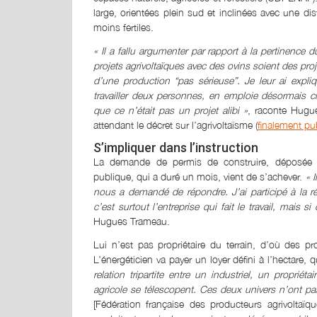
large, orientées plein sud et inclinées avec une di
moins fertiles.
« Il a fallu argumenter par rapport à la pertinence d
projets agrivoltaïques avec des ovins soient des pro
d’une production “pas sérieuse”. Je leur ai expli
travailler deux personnes, en emploie désormais ci
que ce n’était pas un projet alibi »
, raconte Hugu
attendant le décret sur l’agrivoltaïsme (
finalement pub
S’impliquer dans l’instruction
La demande de permis de construire, déposée pa
publique, qui a duré un mois, vient de s’achever.
« 
nous a demandé de répondre. J’ai participé à la 
c’est surtout l’entreprise qui fait le travail, mais 
Hugues Trameau.
Lui n’est pas propriétaire du terrain, d’où des p
L’énergéticien va payer un loyer défini à l’hectare, qu
relation tripartite entre un industriel, un propriét
agricole se télescopent. Ces deux univers n’ont pa
[Fédération française des producteurs agrivoltaïq